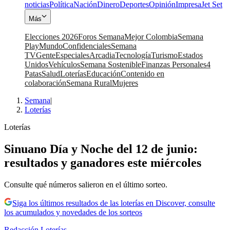
noticias
Política
Nación
Dinero
Deportes
Opinión
Impresa
Jet Set
Más
Elecciones 2026
Foros Semana
Mejor Colombia
Semana
Play
Mundo
Confidenciales
Semana
TV
Gente
Especiales
Arcadia
Tecnología
Turismo
Estados
Unidos
Vehículos
Semana Sostenible
Finanzas Personales
4
Patas
Salud
Loterías
Educación
Contenido en
colaboración
Semana Rural
Mujeres
Semana
|
Loterías
Loterías
Sinuano Día y Noche del 12 de junio:
resultados y ganadores este miércoles
Consulte qué números salieron en el último sorteo.
Siga los últimos resultados de las loterías en Discover, consulte
los acumulados y novedades de los sorteos
Redacción Loterías