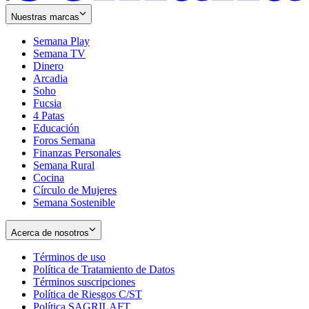
Nuestras marcas
Semana Play
Semana TV
Dinero
Arcadia
Soho
Opens
Fucsia
in
Opens
4 Patas
new
in
Educación
window
new
Foros Semana
window
Finanzas Personales
Semana Rural
Cocina
Círculo de Mujeres
Semana Sostenible
Acerca de nosotros
Términos de uso
Opens
Política de Tratamiento de Datos
in
Opens
Términos suscripciones
new
Opens
in
Política de Riesgos C/ST
window
in
Opens
new
Política SAGRILAFT
Opens
new
in
window