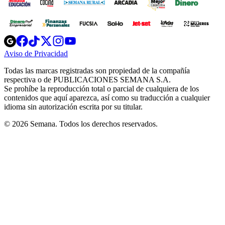
Opens
Opens
Opens
Opens
Opens
in
in
in
in
in
Aviso de Privacidad
Opens
new
new
new
new
new
in
window
window
window
window
window
Todas las marcas registradas son propiedad de la compañía
new
respectiva o de PUBLICACIONES SEMANA S.A.
window
Se prohíbe la reproducción total o parcial de cualquiera de los
contenidos que aquí aparezca, así como su traducción a cualquier
idioma sin autorización escrita por su titular.
© 2026 Semana. Todos los derechos reservados.