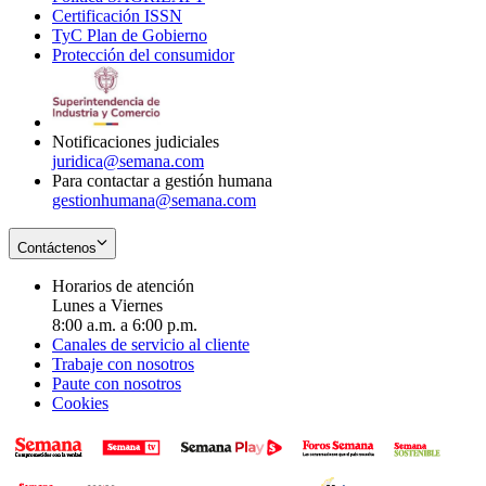
Certificación ISSN
Opens
in
window
new
TyC Plan de Gobierno
in
new
Opens
window
Protección del consumidor
new
window
in
Opens
window
new
in
window
new
window
Notificaciones judiciales
juridica@semana.com
Para contactar a gestión humana
gestionhumana@semana.com
Contáctenos
Horarios de atención
Lunes a Viernes
8:00 a.m. a 6:00 p.m.
Canales de servicio al cliente
Trabaje con nosotros
Paute con nosotros
Cookies