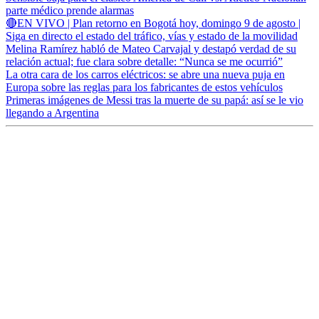
parte médico prende alarmas
🔴EN VIVO | Plan retorno en Bogotá hoy, domingo 9 de agosto |
Siga en directo el estado del tráfico, vías y estado de la movilidad
Melina Ramírez habló de Mateo Carvajal y destapó verdad de su
relación actual; fue clara sobre detalle: “Nunca se me ocurrió”
La otra cara de los carros eléctricos: se abre una nueva puja en
Europa sobre las reglas para los fabricantes de estos vehículos
Primeras imágenes de Messi tras la muerte de su papá: así se le vio
llegando a Argentina