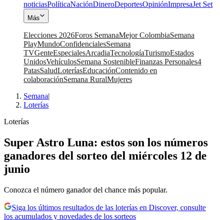
noticias
Política
Nación
Dinero
Deportes
Opinión
Impresa
Jet Set
Más
Elecciones 2026
Foros Semana
Mejor Colombia
Semana
Play
Mundo
Confidenciales
Semana
TV
Gente
Especiales
Arcadia
Tecnología
Turismo
Estados
Unidos
Vehículos
Semana Sostenible
Finanzas Personales
4
Patas
Salud
Loterías
Educación
Contenido en
colaboración
Semana Rural
Mujeres
Semana
|
Loterías
Loterías
Super Astro Luna: estos son los números
ganadores del sorteo del miércoles 12 de
junio
Conozca el número ganador del chance más popular.
Siga los últimos resultados de las loterías en Discover, consulte
los acumulados y novedades de los sorteos