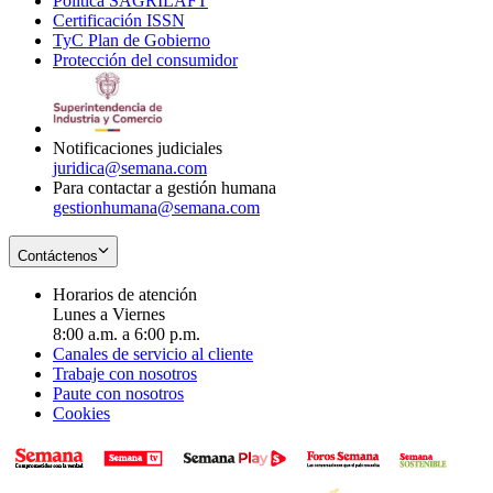
Política SAGRILAFT
Opens
new
in
window
Certificación ISSN
Opens
in
window
new
TyC Plan de Gobierno
in
new
Opens
window
Protección del consumidor
new
window
in
Opens
window
new
in
window
new
window
Notificaciones judiciales
juridica@semana.com
Para contactar a gestión humana
gestionhumana@semana.com
Contáctenos
Horarios de atención
Lunes a Viernes
8:00 a.m. a 6:00 p.m.
Canales de servicio al cliente
Trabaje con nosotros
Paute con nosotros
Cookies