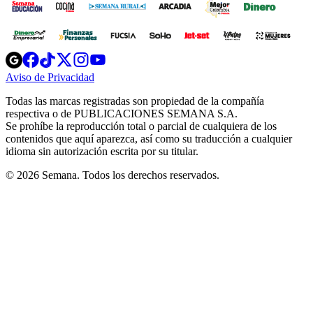
Opens
Opens
Opens
Opens
Opens
in
in
in
in
in
Aviso de Privacidad
Opens
new
new
new
new
new
in
window
window
window
window
window
Todas las marcas registradas son propiedad de la compañía
new
respectiva o de PUBLICACIONES SEMANA S.A.
window
Se prohíbe la reproducción total o parcial de cualquiera de los
contenidos que aquí aparezca, así como su traducción a cualquier
idioma sin autorización escrita por su titular.
© 2026 Semana. Todos los derechos reservados.