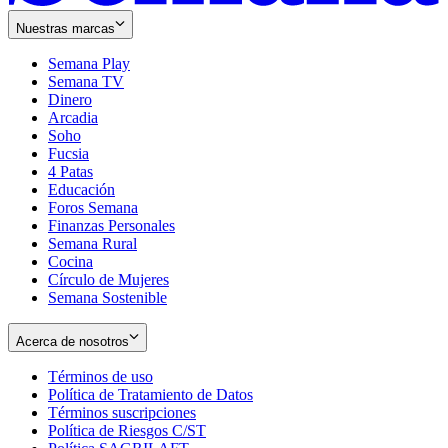
Nuestras marcas
Semana Play
Semana TV
Dinero
Arcadia
Soho
Opens
Fucsia
in
Opens
4 Patas
new
in
Educación
window
new
Foros Semana
window
Finanzas Personales
Semana Rural
Cocina
Círculo de Mujeres
Semana Sostenible
Acerca de nosotros
Términos de uso
Opens
Política de Tratamiento de Datos
in
Opens
Términos suscripciones
new
Opens
in
Política de Riesgos C/ST
window
in
Opens
new