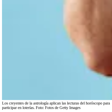
Los creyentes de la astrología aplican las lecturas del horóscopo para
participar en loterías.
Foto:
Fotos de Getty Images