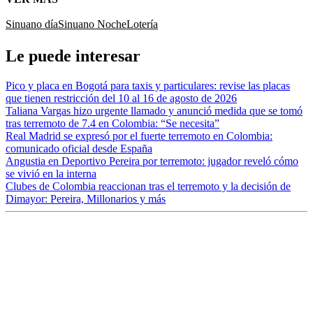
Sinuano día
Sinuano Noche
Lotería
Le puede interesar
Pico y placa en Bogotá para taxis y particulares: revise las placas
que tienen restricción del 10 al 16 de agosto de 2026
Taliana Vargas hizo urgente llamado y anunció medida que se tomó
tras terremoto de 7.4 en Colombia: “Se necesita”
Real Madrid se expresó por el fuerte terremoto en Colombia:
comunicado oficial desde España
Angustia en Deportivo Pereira por terremoto: jugador reveló cómo
se vivió en la interna
Clubes de Colombia reaccionan tras el terremoto y la decisión de
Dimayor: Pereira, Millonarios y más