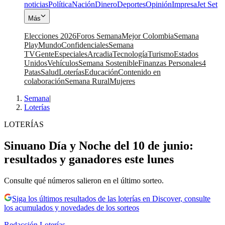
noticias
Política
Nación
Dinero
Deportes
Opinión
Impresa
Jet Set
Más
Elecciones 2026
Foros Semana
Mejor Colombia
Semana
Play
Mundo
Confidenciales
Semana
TV
Gente
Especiales
Arcadia
Tecnología
Turismo
Estados
Unidos
Vehículos
Semana Sostenible
Finanzas Personales
4
Patas
Salud
Loterías
Educación
Contenido en
colaboración
Semana Rural
Mujeres
Semana
|
Loterías
LOTERÍAS
Sinuano Día y Noche del 10 de junio:
resultados y ganadores este lunes
Consulte qué números salieron en el último sorteo.
Siga los últimos resultados de las loterías en Discover, consulte
los acumulados y novedades de los sorteos
Redacción Loterías