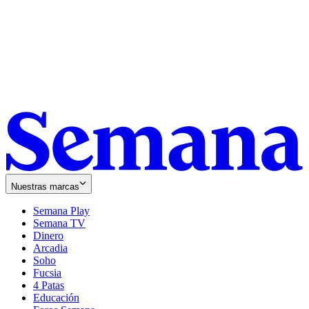
Nuestras marcas
Semana Play
Semana TV
Dinero
Arcadia
Soho
Opens
Fucsia
in
Opens
4 Patas
new
in
Educación
window
new