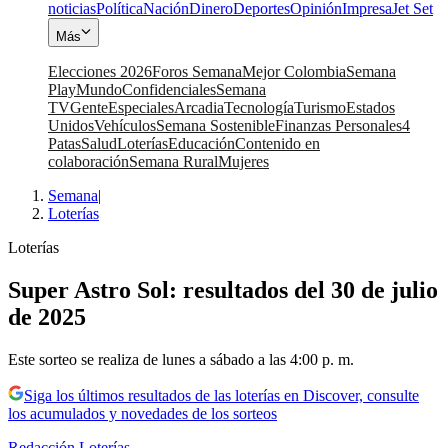
noticias
Política
Nación
Dinero
Deportes
Opinión
Impresa
Jet Set
Más
Elecciones 2026
Foros Semana
Mejor Colombia
Semana
Play
Mundo
Confidenciales
Semana
TV
Gente
Especiales
Arcadia
Tecnología
Turismo
Estados
Unidos
Vehículos
Semana Sostenible
Finanzas Personales
4
Patas
Salud
Loterías
Educación
Contenido en
colaboración
Semana Rural
Mujeres
Semana
|
Loterías
Loterías
Super Astro Sol: resultados del 30 de julio
de 2025
Este sorteo se realiza de lunes a sábado a las 4:00 p. m.
Siga los últimos resultados de las loterías en Discover, consulte
los acumulados y novedades de los sorteos
Redacción Loterías