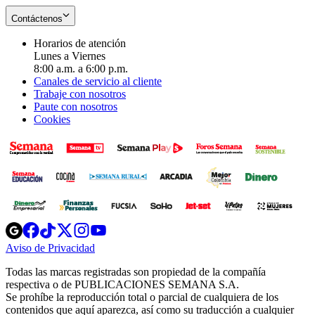
Contáctenos
Horarios de atención
Lunes a Viernes
8:00 a.m. a 6:00 p.m.
Canales de servicio al cliente
Trabaje con nosotros
Paute con nosotros
Cookies
Opens
Opens
Opens
Opens
Opens
in
in
in
in
in
Aviso de Privacidad
Opens
new
new
new
new
new
in
window
window
window
window
window
Todas las marcas registradas son propiedad de la compañía
new
respectiva o de PUBLICACIONES SEMANA S.A.
window
Se prohíbe la reproducción total o parcial de cualquiera de los
contenidos que aquí aparezca, así como su traducción a cualquier