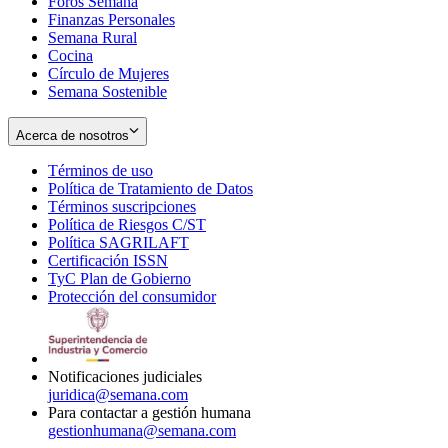
Foros Semana
window
Finanzas Personales
Semana Rural
Cocina
Círculo de Mujeres
Semana Sostenible
Acerca de nosotros
Términos de uso
Opens
Política de Tratamiento de Datos
in
Opens
Términos suscripciones
new
Opens
in
Política de Riesgos C/ST
window
in
Opens
new
Política SAGRILAFT
Opens
new
in
window
Certificación ISSN
Opens
in
window
new
TyC Plan de Gobierno
in
new
Opens
window
Protección del consumidor
new
window
in
Opens
window
new
in
window
new
window
Notificaciones judiciales
juridica@semana.com
Para contactar a gestión humana
gestionhumana@semana.com