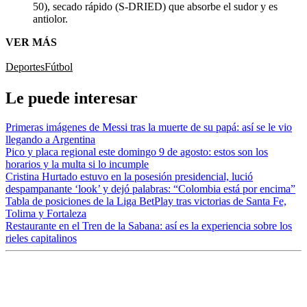
50), secado rápido (S-DRIED) que absorbe el sudor y es
antiolor.
VER MÁS
Deportes
Fútbol
Le puede interesar
Primeras imágenes de Messi tras la muerte de su papá: así se le vio
llegando a Argentina
Pico y placa regional este domingo 9 de agosto: estos son los
horarios y la multa si lo incumple
Cristina Hurtado estuvo en la posesión presidencial, lució
despampanante ‘look’ y dejó palabras: “Colombia está por encima”
Tabla de posiciones de la Liga BetPlay tras victorias de Santa Fe,
Tolima y Fortaleza
Restaurante en el Tren de la Sabana: así es la experiencia sobre los
rieles capitalinos