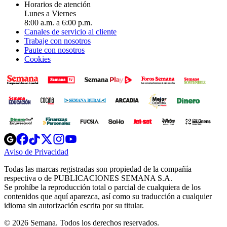
Horarios de atención
Lunes a Viernes
8:00 a.m. a 6:00 p.m.
Canales de servicio al cliente
Trabaje con nosotros
Paute con nosotros
Cookies
Opens
Opens
Opens
Opens
Opens
in
in
in
in
in
Aviso de Privacidad
Opens
new
new
new
new
new
in
window
window
window
window
window
Todas las marcas registradas son propiedad de la compañía
new
respectiva o de PUBLICACIONES SEMANA S.A.
window
Se prohíbe la reproducción total o parcial de cualquiera de los
contenidos que aquí aparezca, así como su traducción a cualquier
idioma sin autorización escrita por su titular.
© 2026 Semana. Todos los derechos reservados.