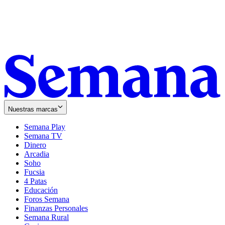
Nuestras marcas
Semana Play
Semana TV
Dinero
Arcadia
Soho
Opens
Fucsia
in
Opens
4 Patas
new
in
Educación
window
new
Foros Semana
window
Finanzas Personales
Semana Rural