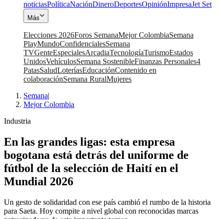
noticias
Política
Nación
Dinero
Deportes
Opinión
Impresa
Jet Set
Más
Elecciones 2026
Foros Semana
Mejor Colombia
Semana
Play
Mundo
Confidenciales
Semana
TV
Gente
Especiales
Arcadia
Tecnología
Turismo
Estados
Unidos
Vehículos
Semana Sostenible
Finanzas Personales
4
Patas
Salud
Loterías
Educación
Contenido en
colaboración
Semana Rural
Mujeres
Semana
|
Mejor Colombia
Industria
En las grandes ligas: esta empresa
bogotana está detrás del uniforme de
fútbol de la selección de Haití en el
Mundial 2026
Un gesto de solidaridad con ese país cambió el rumbo de la historia
para Saeta. Hoy compite a nivel global con reconocidas marcas