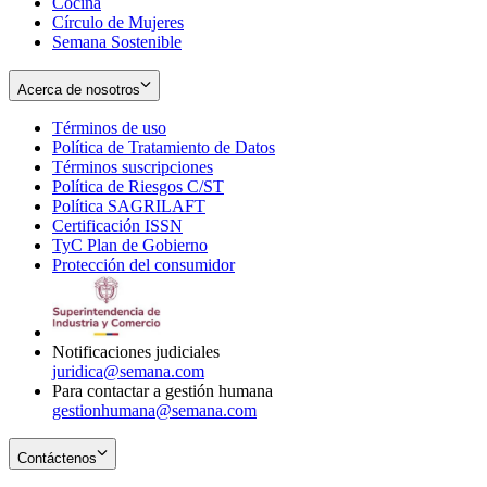
Cocina
Círculo de Mujeres
Semana Sostenible
Acerca de nosotros
Términos de uso
Opens
Política de Tratamiento de Datos
in
Opens
Términos suscripciones
new
Opens
in
Política de Riesgos C/ST
window
in
Opens
new
Política SAGRILAFT
Opens
new
in
window
Certificación ISSN
Opens
in
window
new
TyC Plan de Gobierno
in
new
Opens
window
Protección del consumidor
new
window
in
Opens
window
new
in
window
new
window
Notificaciones judiciales
juridica@semana.com
Para contactar a gestión humana
gestionhumana@semana.com
Contáctenos