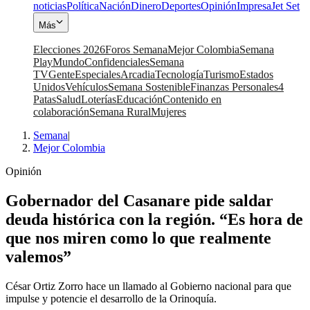
noticias
Política
Nación
Dinero
Deportes
Opinión
Impresa
Jet Set
Más
Elecciones 2026
Foros Semana
Mejor Colombia
Semana
Play
Mundo
Confidenciales
Semana
TV
Gente
Especiales
Arcadia
Tecnología
Turismo
Estados
Unidos
Vehículos
Semana Sostenible
Finanzas Personales
4
Patas
Salud
Loterías
Educación
Contenido en
colaboración
Semana Rural
Mujeres
Semana
|
Mejor Colombia
Opinión
Gobernador del Casanare pide saldar
deuda histórica con la región. “Es hora de
que nos miren como lo que realmente
valemos”
César Ortiz Zorro hace un llamado al Gobierno nacional para que
impulse y potencie el desarrollo de la Orinoquía.