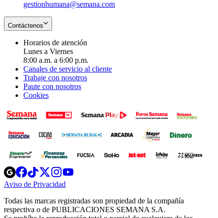
gestionhumana@semana.com
Contáctenos
Horarios de atención
Lunes a Viernes
8:00 a.m. a 6:00 p.m.
Canales de servicio al cliente
Trabaje con nosotros
Paute con nosotros
Cookies
Opens
Opens
Opens
Opens
Opens
in
in
in
in
in
Aviso de Privacidad
Opens
new
new
new
new
new
in
window
window
window
window
window
Todas las marcas registradas son propiedad de la compañía
new
respectiva o de PUBLICACIONES SEMANA S.A.
window