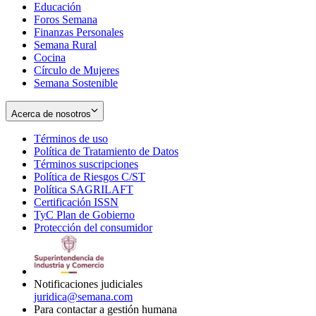
Educación
window
new
Foros Semana
window
Finanzas Personales
Semana Rural
Cocina
Círculo de Mujeres
Semana Sostenible
Acerca de nosotros
Términos de uso
Opens
Política de Tratamiento de Datos
in
Opens
Términos suscripciones
new
Opens
in
Política de Riesgos C/ST
window
in
Opens
new
Política SAGRILAFT
Opens
new
in
window
Certificación ISSN
Opens
in
window
new
TyC Plan de Gobierno
in
new
Opens
window
Protección del consumidor
new
window
in
Opens
window
new
in
window
new
window
Notificaciones judiciales
juridica@semana.com
Para contactar a gestión humana