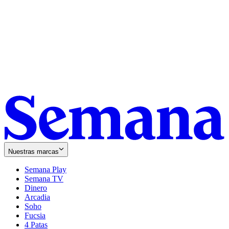
Nuestras marcas
Semana Play
Semana TV
Dinero
Arcadia
Soho
Opens
Fucsia
in
Opens
4 Patas
new
in