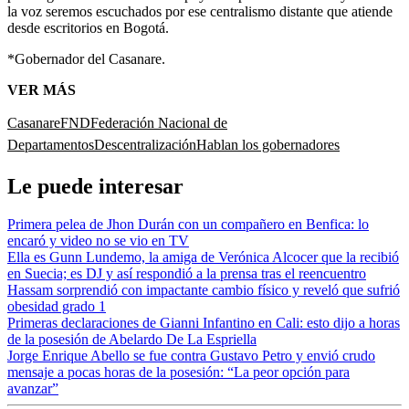
la voz seremos escuchados por ese centralismo distante que atiende
desde escritorios en Bogotá.
*Gobernador del Casanare.
VER MÁS
Casanare
FND
Federación Nacional de
Departamentos
Descentralización
Hablan los gobernadores
Le puede interesar
Primera pelea de Jhon Durán con un compañero en Benfica: lo
encaró y video no se vio en TV
Ella es Gunn Lundemo, la amiga de Verónica Alcocer que la recibió
en Suecia; es DJ y así respondió a la prensa tras el reencuentro
Hassam sorprendió con impactante cambio físico y reveló que sufrió
obesidad grado 1
Primeras declaraciones de Gianni Infantino en Cali: esto dijo a horas
de la posesión de Abelardo De La Espriella
Jorge Enrique Abello se fue contra Gustavo Petro y envió crudo
mensaje a pocas horas de la posesión: “La peor opción para
avanzar”