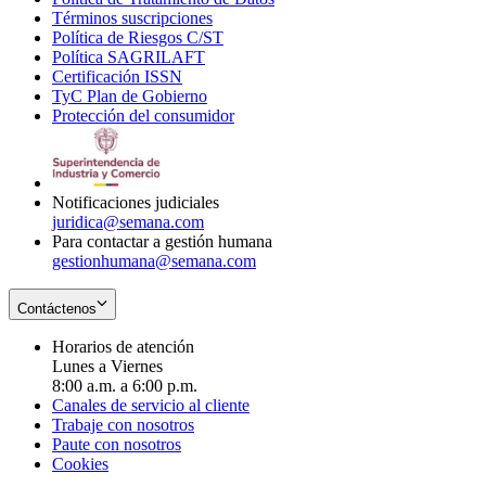
Términos suscripciones
new
Opens
in
Política de Riesgos C/ST
window
in
Opens
new
Política SAGRILAFT
Opens
new
in
window
Certificación ISSN
Opens
in
window
new
TyC Plan de Gobierno
in
new
Opens
window
Protección del consumidor
new
window
in
Opens
window
new
in
window
new
window
Notificaciones judiciales
juridica@semana.com
Para contactar a gestión humana
gestionhumana@semana.com
Contáctenos
Horarios de atención
Lunes a Viernes
8:00 a.m. a 6:00 p.m.
Canales de servicio al cliente
Trabaje con nosotros
Paute con nosotros
Cookies