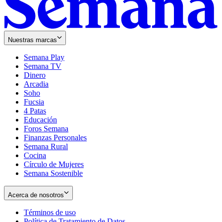
Nuestras marcas
Semana Play
Semana TV
Dinero
Arcadia
Soho
Opens
Fucsia
in
Opens
4 Patas
new
in
Educación
window
new
Foros Semana
window
Finanzas Personales
Semana Rural
Cocina
Círculo de Mujeres
Semana Sostenible
Acerca de nosotros
Términos de uso
Opens
Política de Tratamiento de Datos
in
Opens