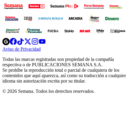
Opens
Opens
Opens
Opens
Opens
in
in
in
in
in
Aviso de Privacidad
Opens
new
new
new
new
new
in
window
window
window
window
window
Todas las marcas registradas son propiedad de la compañía
new
respectiva o de PUBLICACIONES SEMANA S.A.
window
Se prohíbe la reproducción total o parcial de cualquiera de los
contenidos que aquí aparezca, así como su traducción a cualquier
idioma sin autorización escrita por su titular.
© 2026 Semana. Todos los derechos reservados.