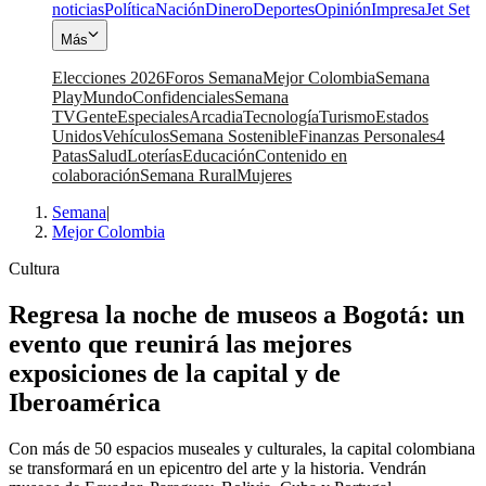
noticias
Política
Nación
Dinero
Deportes
Opinión
Impresa
Jet Set
Más
Elecciones 2026
Foros Semana
Mejor Colombia
Semana
Play
Mundo
Confidenciales
Semana
TV
Gente
Especiales
Arcadia
Tecnología
Turismo
Estados
Unidos
Vehículos
Semana Sostenible
Finanzas Personales
4
Patas
Salud
Loterías
Educación
Contenido en
colaboración
Semana Rural
Mujeres
Semana
|
Mejor Colombia
Cultura
Regresa la noche de museos a Bogotá: un
evento que reunirá las mejores
exposiciones de la capital y de
Iberoamérica
Con más de 50 espacios museales y culturales, la capital colombiana
se transformará en un epicentro del arte y la historia. Vendrán