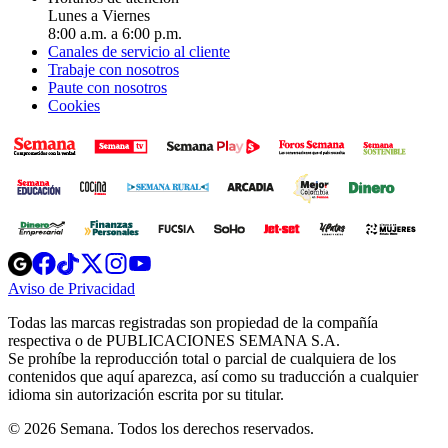
Lunes a Viernes
8:00 a.m. a 6:00 p.m.
Canales de servicio al cliente
Trabaje con nosotros
Paute con nosotros
Cookies
Opens
Opens
Opens
Opens
Opens
in
in
in
in
in
Aviso de Privacidad
Opens
new
new
new
new
new
in
window
window
window
window
window
Todas las marcas registradas son propiedad de la compañía
new
respectiva o de PUBLICACIONES SEMANA S.A.
window
Se prohíbe la reproducción total o parcial de cualquiera de los
contenidos que aquí aparezca, así como su traducción a cualquier
idioma sin autorización escrita por su titular.
© 2026 Semana. Todos los derechos reservados.