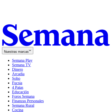
Nuestras marcas
Semana Play
Semana TV
Dinero
Arcadia
Soho
Opens
Fucsia
in
Opens
4 Patas
new
in
Educación
window
new
Foros Semana
window
Finanzas Personales
Semana Rural
Cocina