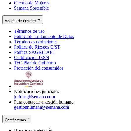
Círculo de Mujeres
Semana Sostenible
Acerca de nosotros
Términos de uso
Opens
Política de Tratamiento de Datos
in
Opens
Términos suscripciones
new
Opens
in
Política de Riesgos C/ST
window
in
Opens
new
Política SAGRILAFT
Opens
new
in
window
Certificación ISSN
Opens
in
window
new
TyC Plan de Gobierno
in
new
Opens
window
Protección del consumidor
new
window
in
Opens
window
new
in
window
new
window
Notificaciones judiciales
juridica@semana.com
Para contactar a gestión humana
gestionhumana@semana.com
Contáctenos
Horarios de atención