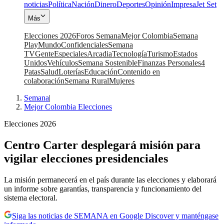
noticias
Política
Nación
Dinero
Deportes
Opinión
Impresa
Jet Set
Más
Elecciones 2026
Foros Semana
Mejor Colombia
Semana
Play
Mundo
Confidenciales
Semana
TV
Gente
Especiales
Arcadia
Tecnología
Turismo
Estados
Unidos
Vehículos
Semana Sostenible
Finanzas Personales
4
Patas
Salud
Loterías
Educación
Contenido en
colaboración
Semana Rural
Mujeres
Semana
|
Mejor Colombia Elecciones
Elecciones 2026
Centro Carter desplegará misión para
vigilar elecciones presidenciales
La misión permanecerá en el país durante las elecciones y elaborará
un informe sobre garantías, transparencia y funcionamiento del
sistema electoral.
Siga las noticias de SEMANA en Google Discover y manténgase