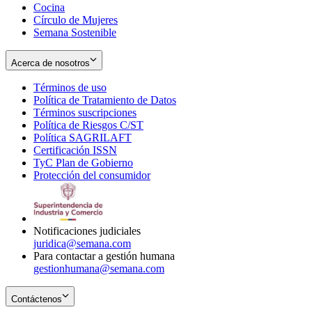
Cocina
Círculo de Mujeres
Semana Sostenible
Acerca de nosotros
Términos de uso
Opens
Política de Tratamiento de Datos
in
Opens
Términos suscripciones
new
Opens
in
Política de Riesgos C/ST
window
in
Opens
new
Política SAGRILAFT
Opens
new
in
window
Certificación ISSN
Opens
in
window
new
TyC Plan de Gobierno
in
new
Opens
window
Protección del consumidor
new
window
in
Opens
window
new
in
window
new
window
Notificaciones judiciales
juridica@semana.com
Para contactar a gestión humana
gestionhumana@semana.com
Contáctenos