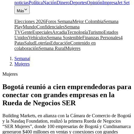
noticias
Política
Nación
Dinero
Deportes
Opinión
Impresa
Jet Set
Más
Elecciones 2026
Foros Semana
Mejor Colombia
Semana
Play
Mundo
Confidenciales
Semana
TV
Gente
Especiales
Arcadia
Tecnología
Turismo
Estados
Unidos
Vehículos
Semana Sostenible
Finanzas Personales
4
Patas
Salud
Loterías
Educación
Contenido en
colaboración
Semana Rural
Mujeres
Semana
|
Mujeres
Mujeres
Bogotá reunió a cien emprendedoras para
conectar con grandes empresas en la
Rueda de Negocios SER
Building Markets, en alianza con la Cámara de Comercio de Bogotá
y la Nasdaq Foundation, realizó la primera Rueda de Negocios
“SER Mujeres”, donde 100 empresarias de Bogotá y Cundinamarca
generaron $400 millones en ventas y conexiones con grandes