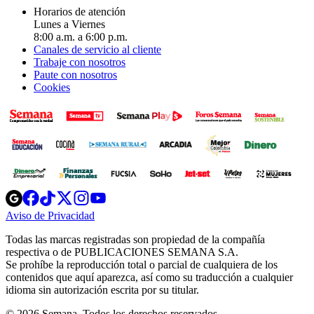
Horarios de atención
Lunes a Viernes
8:00 a.m. a 6:00 p.m.
Canales de servicio al cliente
Trabaje con nosotros
Paute con nosotros
Cookies
Opens
Opens
Opens
Opens
Opens
in
in
in
in
in
Aviso de Privacidad
Opens
new
new
new
new
new
in
window
window
window
window
window
Todas las marcas registradas son propiedad de la compañía
new
respectiva o de PUBLICACIONES SEMANA S.A.
window
Se prohíbe la reproducción total o parcial de cualquiera de los
contenidos que aquí aparezca, así como su traducción a cualquier
idioma sin autorización escrita por su titular.
© 2026 Semana. Todos los derechos reservados.