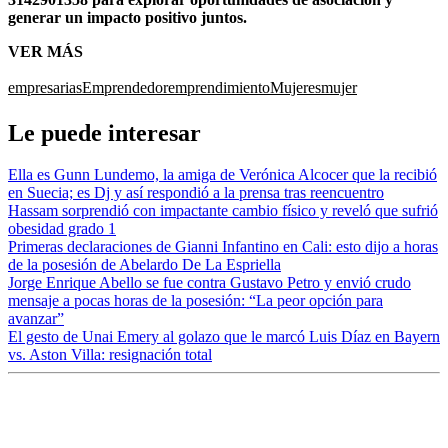
generar un impacto positivo juntos.
VER MÁS
empresarias
Emprendedor
emprendimiento
Mujeres
mujer
Le puede interesar
Ella es Gunn Lundemo, la amiga de Verónica Alcocer que la recibió
en Suecia; es Dj y así respondió a la prensa tras reencuentro
Hassam sorprendió con impactante cambio físico y reveló que sufrió
obesidad grado 1
Primeras declaraciones de Gianni Infantino en Cali: esto dijo a horas
de la posesión de Abelardo De La Espriella
Jorge Enrique Abello se fue contra Gustavo Petro y envió crudo
mensaje a pocas horas de la posesión: “La peor opción para
avanzar”
El gesto de Unai Emery al golazo que le marcó Luis Díaz en Bayern
vs. Aston Villa: resignación total