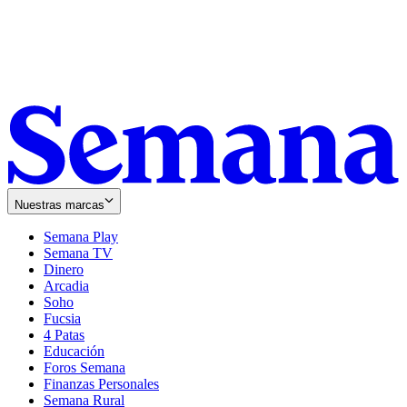
Nuestras marcas
Semana Play
Semana TV
Dinero
Arcadia
Soho
Opens
Fucsia
in
Opens
4 Patas
new
in
Educación
window
new
Foros Semana
window
Finanzas Personales
Semana Rural