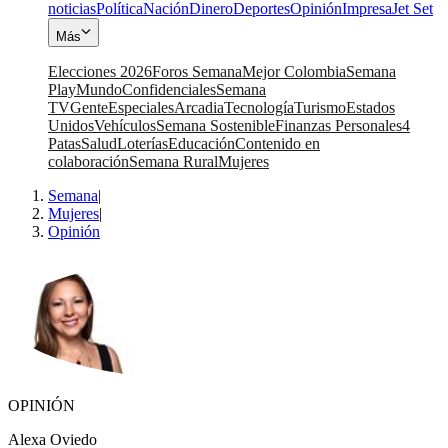
noticias
Política
Nación
Dinero
Deportes
Opinión
Impresa
Jet Set
Más
Elecciones 2026
Foros Semana
Mejor Colombia
Semana
Play
Mundo
Confidenciales
Semana
TV
Gente
Especiales
Arcadia
Tecnología
Turismo
Estados
Unidos
Vehículos
Semana Sostenible
Finanzas Personales
4
Patas
Salud
Loterías
Educación
Contenido en
colaboración
Semana Rural
Mujeres
Semana
|
Mujeres
|
Opinión
OPINIÓN
Alexa Oviedo