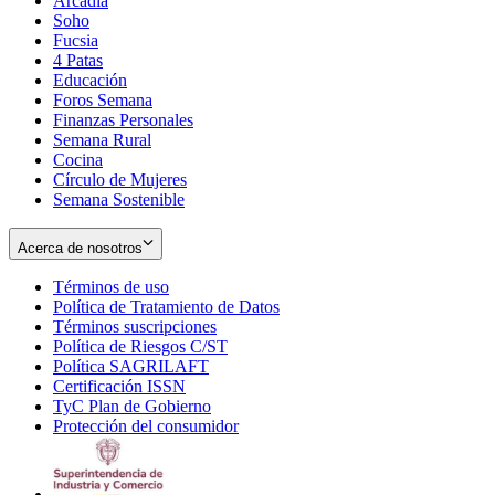
Arcadia
Soho
Opens
Fucsia
in
Opens
4 Patas
new
in
Educación
window
new
Foros Semana
window
Finanzas Personales
Semana Rural
Cocina
Círculo de Mujeres
Semana Sostenible
Acerca de nosotros
Términos de uso
Opens
Política de Tratamiento de Datos
in
Opens
Términos suscripciones
new
Opens
in
Política de Riesgos C/ST
window
in
Opens
new
Política SAGRILAFT
Opens
new
in
window
Certificación ISSN
Opens
in
window
new
TyC Plan de Gobierno
in
new
Opens
window
Protección del consumidor
new
window
in
Opens
window
new
in
window
new
window