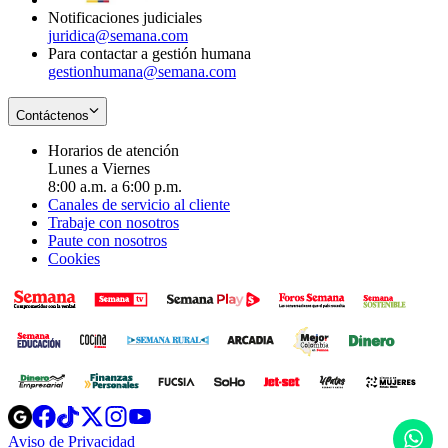
Notificaciones judiciales
juridica@semana.com
Para contactar a gestión humana
gestionhumana@semana.com
Contáctenos
Horarios de atención
Lunes a Viernes
8:00 a.m. a 6:00 p.m.
Canales de servicio al cliente
Trabaje con nosotros
Paute con nosotros
Cookies
Opens
Opens
Opens
Opens
Opens
in
in
in
in
in
H
Aviso de Privacidad
Opens