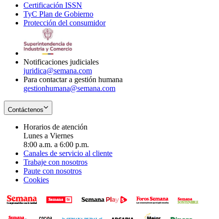
Certificación ISSN
Opens
in
window
new
TyC Plan de Gobierno
in
new
Opens
window
Protección del consumidor
new
window
in
Opens
window
new
in
window
new
window
Notificaciones judiciales
juridica@semana.com
Para contactar a gestión humana
gestionhumana@semana.com
Contáctenos
Horarios de atención
Lunes a Viernes
8:00 a.m. a 6:00 p.m.
Canales de servicio al cliente
Trabaje con nosotros
Paute con nosotros
Cookies