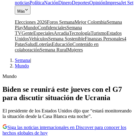
noticias
Política
Nación
Dinero
Deportes
Opinión
Impresa
Jet Set
Más
Elecciones 2026
Foros Semana
Mejor Colombia
Semana
Play
Mundo
Confidenciales
Semana
TV
Gente
Especiales
Arcadia
Tecnología
Turismo
Estados
Unidos
Vehículos
Semana Sostenible
Finanzas Personales
4
Patas
Salud
Loterías
Educación
Contenido en
colaboración
Semana Rural
Mujeres
Semana
|
Mundo
Mundo
Biden se reunirá este jueves con el G7
para discutir situación de Ucrania
El presidente de los Estados Unidos dijo que “estará monitoreando
la situación desde la Casa Blanca esta noche”.
Siga las noticias internacionales en Discover para conocer los
hechos globales de hoy