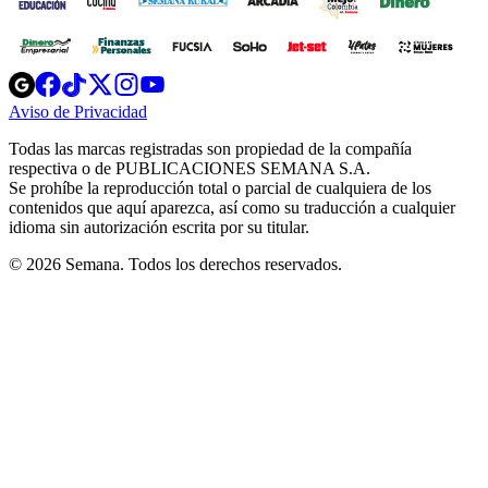
Opens
Opens
Opens
Opens
Opens
in
in
in
in
in
Aviso de Privacidad
Opens
new
new
new
new
new
in
window
window
window
window
window
Todas las marcas registradas son propiedad de la compañía
new
respectiva o de PUBLICACIONES SEMANA S.A.
window
Se prohíbe la reproducción total o parcial de cualquiera de los
contenidos que aquí aparezca, así como su traducción a cualquier
idioma sin autorización escrita por su titular.
© 2026 Semana. Todos los derechos reservados.