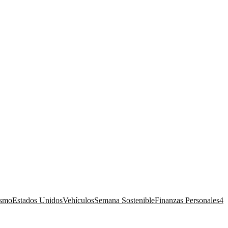
ismo
Estados Unidos
Vehículos
Semana Sostenible
Finanzas Personales
4