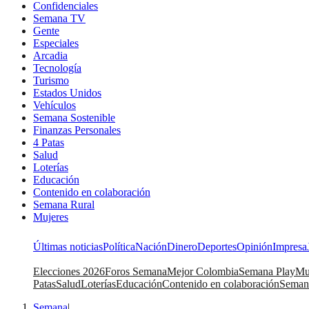
Confidenciales
Semana TV
Gente
Especiales
Arcadia
Tecnología
Turismo
Estados Unidos
Vehículos
Semana Sostenible
Finanzas Personales
4 Patas
Salud
Loterías
Educación
Contenido en colaboración
Semana Rural
Mujeres
Últimas noticias
Política
Nación
Dinero
Deportes
Opinión
Impresa
Elecciones 2026
Foros Semana
Mejor Colombia
Semana Play
Mu
Patas
Salud
Loterías
Educación
Contenido en colaboración
Seman
Semana
|