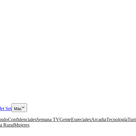
Jet Set
Más
ndo
Confidenciales
Semana TV
Gente
Especiales
Arcadia
Tecnología
Tur
a Rural
Mujeres