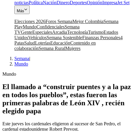
noticias
Política
Nación
Dinero
Deportes
Opinión
Impresa
Jet Set
Más
Elecciones 2026
Foros Semana
Mejor Colombia
Semana
Play
Mundo
Confidenciales
Semana
TV
Gente
Especiales
Arcadia
Tecnología
Turismo
Estados
Unidos
Vehículos
Semana Sostenible
Finanzas Personales
4
Patas
Salud
Loterías
Educación
Contenido en
colaboración
Semana Rural
Mujeres
Semana
|
Mundo
Mundo
El llamado a “construir puentes y a la paz
en todos los pueblos”, estas fueron las
primeras palabras de León XIV , recién
elegido papa
Este jueves los cardenales eligieron al sucesor de San Pedro, el
cardenal estadounidense Robert Prevost.