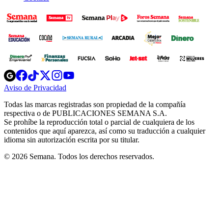
Opens
Opens
Opens
Opens
Opens
in
in
in
in
in
Aviso de Privacidad
Opens
new
new
new
new
new
in
window
window
window
window
window
Todas las marcas registradas son propiedad de la compañía
new
respectiva o de PUBLICACIONES SEMANA S.A.
window
Se prohíbe la reproducción total o parcial de cualquiera de los
contenidos que aquí aparezca, así como su traducción a cualquier
idioma sin autorización escrita por su titular.
© 2026 Semana. Todos los derechos reservados.