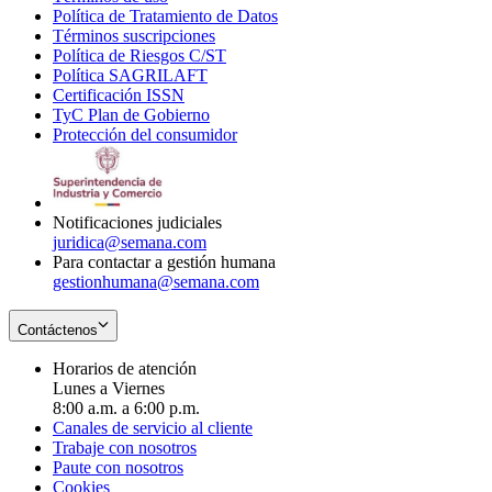
Política de Tratamiento de Datos
in
Opens
Términos suscripciones
new
Opens
in
Política de Riesgos C/ST
window
in
Opens
new
Política SAGRILAFT
Opens
new
in
window
Certificación ISSN
Opens
in
window
new
TyC Plan de Gobierno
in
new
Opens
window
Protección del consumidor
new
window
in
Opens
window
new
in
window
new
window
Notificaciones judiciales
juridica@semana.com
Para contactar a gestión humana
gestionhumana@semana.com
Contáctenos
Horarios de atención
Lunes a Viernes
8:00 a.m. a 6:00 p.m.
Canales de servicio al cliente
Trabaje con nosotros
Paute con nosotros
Cookies