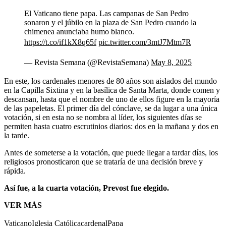
El Vaticano tiene papa. Las campanas de San Pedro
sonaron y el júbilo en la plaza de San Pedro cuando la
chimenea anunciaba humo blanco.
https://t.co/if1kX8q65f
pic.twitter.com/3mtJ7Mtm7R
— Revista Semana (@RevistaSemana)
May 8, 2025
En este, los cardenales menores de 80 años son aislados del mundo
en la Capilla Sixtina y en la basílica de Santa Marta, donde comen y
descansan, hasta que el nombre de uno de ellos figure en la mayoría
de las papeletas. El primer día del cónclave, se da lugar a una única
votación, si en esta no se nombra al líder, los siguientes días se
permiten hasta cuatro escrutinios diarios: dos en la mañana y dos en
la tarde.
Antes de someterse a la votación, que puede llegar a tardar días, los
religiosos pronosticaron que se trataría de una decisión breve y
rápida.
Así fue, a la cuarta votación, Prevost fue elegido.
VER MÁS
Vaticano
Iglesia Católica
cardenal
Papa