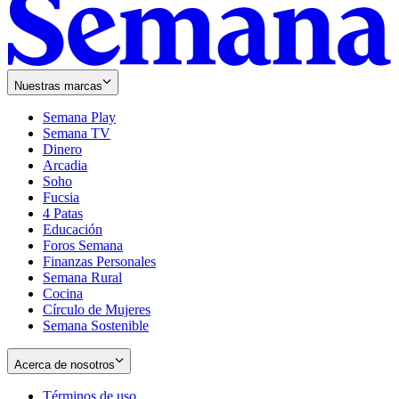
Nuestras marcas
Semana Play
Semana TV
Dinero
Arcadia
Soho
Opens
Fucsia
in
Opens
4 Patas
new
in
Educación
window
new
Foros Semana
window
Finanzas Personales
Semana Rural
Cocina
Círculo de Mujeres
Semana Sostenible
Acerca de nosotros
Términos de uso
Opens