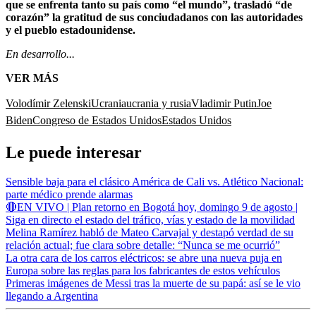
que se enfrenta tanto su país como “el mundo”, trasladó “de
corazón” la gratitud de sus conciudadanos con las autoridades
y el pueblo estadounidense.
En desarrollo...
VER MÁS
Volodímir Zelenski
Ucrania
ucrania y rusia
Vladimir Putin
Joe
Biden
Congreso de Estados Unidos
Estados Unidos
Le puede interesar
Sensible baja para el clásico América de Cali vs. Atlético Nacional:
parte médico prende alarmas
🔴EN VIVO | Plan retorno en Bogotá hoy, domingo 9 de agosto |
Siga en directo el estado del tráfico, vías y estado de la movilidad
Melina Ramírez habló de Mateo Carvajal y destapó verdad de su
relación actual; fue clara sobre detalle: “Nunca se me ocurrió”
La otra cara de los carros eléctricos: se abre una nueva puja en
Europa sobre las reglas para los fabricantes de estos vehículos
Primeras imágenes de Messi tras la muerte de su papá: así se le vio
llegando a Argentina