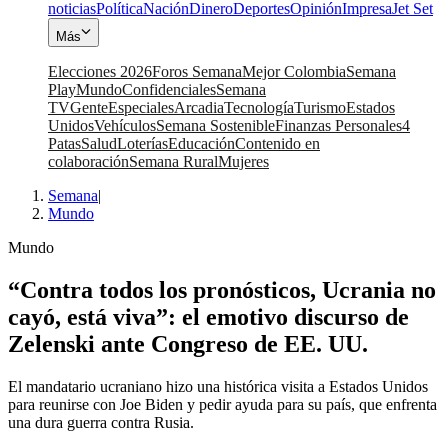
noticias
Política
Nación
Dinero
Deportes
Opinión
Impresa
Jet Set
Más
Elecciones 2026
Foros Semana
Mejor Colombia
Semana
Play
Mundo
Confidenciales
Semana
TV
Gente
Especiales
Arcadia
Tecnología
Turismo
Estados
Unidos
Vehículos
Semana Sostenible
Finanzas Personales
4
Patas
Salud
Loterías
Educación
Contenido en
colaboración
Semana Rural
Mujeres
Semana
|
Mundo
Mundo
“Contra todos los pronósticos, Ucrania no
cayó, está viva”: el emotivo discurso de
Zelenski ante Congreso de EE. UU.
El mandatario ucraniano hizo una histórica visita a Estados Unidos
para reunirse con Joe Biden y pedir ayuda para su país, que enfrenta
una dura guerra contra Rusia.