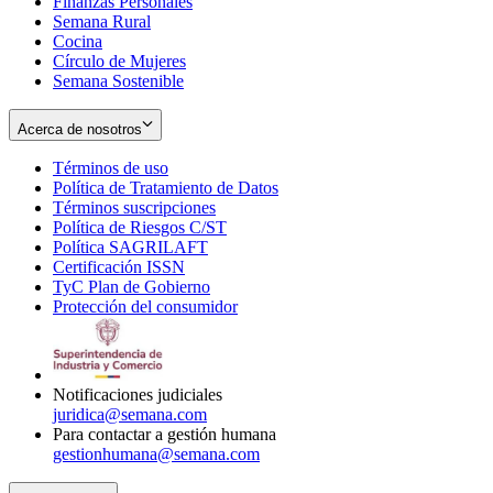
Finanzas Personales
Semana Rural
Cocina
Círculo de Mujeres
Semana Sostenible
Acerca de nosotros
Términos de uso
Opens
Política de Tratamiento de Datos
in
Opens
Términos suscripciones
new
Opens
in
Política de Riesgos C/ST
window
in
Opens
new
Política SAGRILAFT
Opens
new
in
window
Certificación ISSN
Opens
in
window
new
TyC Plan de Gobierno
in
new
Opens
window
Protección del consumidor
new
window
in
Opens
window
new
in
window
new
window
Notificaciones judiciales
juridica@semana.com
Para contactar a gestión humana
gestionhumana@semana.com