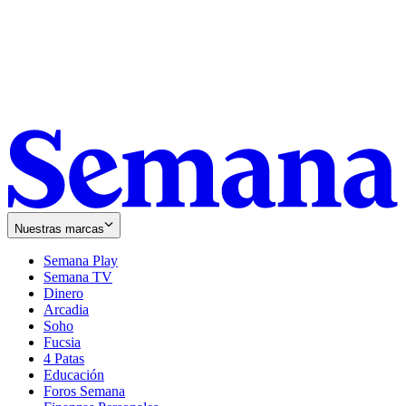
Nuestras marcas
Semana Play
Semana TV
Dinero
Arcadia
Soho
Opens
Fucsia
in
Opens
4 Patas
new
in
Educación
window
new
Foros Semana
window