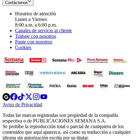
Contáctenos
Horarios de atención
Lunes a Viernes
8:00 a.m. a 6:00 p.m.
Canales de servicio al cliente
Trabaje con nosotros
Paute con nosotros
Cookies
Opens
Opens
Opens
Opens
Opens
in
in
in
in
in
Aviso de Privacidad
Opens
new
new
new
new
new
in
window
window
window
window
window
Todas las marcas registradas son propiedad de la compañía
new
respectiva o de PUBLICACIONES SEMANA S.A.
window
Se prohíbe la reproducción total o parcial de cualquiera de los
contenidos que aquí aparezca, así como su traducción a cualquier
idioma sin autorización escrita por su titular.