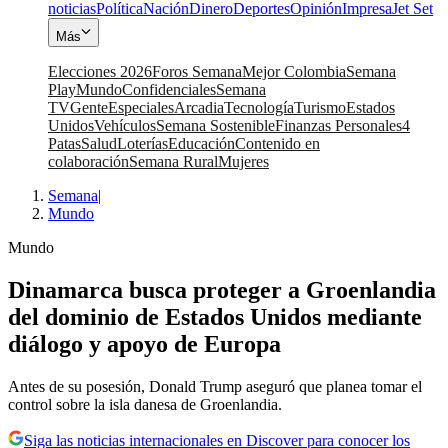
noticias
Política
Nación
Dinero
Deportes
Opinión
Impresa
Jet Set
Más
Elecciones 2026
Foros Semana
Mejor Colombia
Semana
Play
Mundo
Confidenciales
Semana
TV
Gente
Especiales
Arcadia
Tecnología
Turismo
Estados
Unidos
Vehículos
Semana Sostenible
Finanzas Personales
4
Patas
Salud
Loterías
Educación
Contenido en
colaboración
Semana Rural
Mujeres
Semana
|
Mundo
Mundo
Dinamarca busca proteger a Groenlandia
del dominio de Estados Unidos mediante
diálogo y apoyo de Europa
Antes de su posesión, Donald Trump aseguró que planea tomar el
control sobre la isla danesa de Groenlandia.
Siga las noticias internacionales en Discover para conocer los