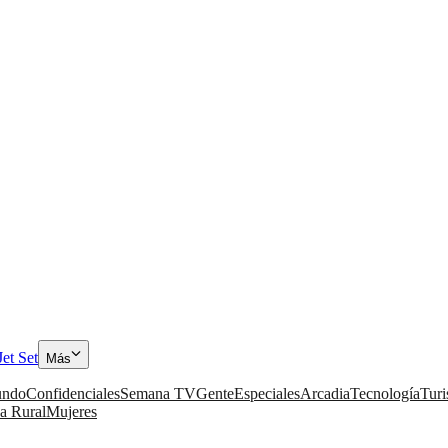
Jet Set
Más
ndo
Confidenciales
Semana TV
Gente
Especiales
Arcadia
Tecnología
Tur
a Rural
Mujeres