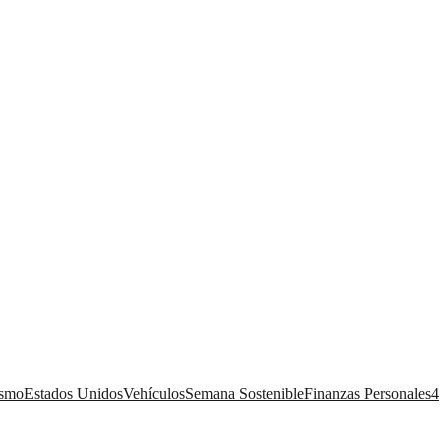
ismo
Estados Unidos
Vehículos
Semana Sostenible
Finanzas Personales
4