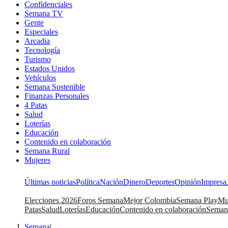
Confidenciales
Semana TV
Gente
Especiales
Arcadia
Tecnología
Turismo
Estados Unidos
Vehículos
Semana Sostenible
Finanzas Personales
4 Patas
Salud
Loterías
Educación
Contenido en colaboración
Semana Rural
Mujeres
Últimas noticias
Política
Nación
Dinero
Deportes
Opinión
Impresa
Elecciones 2026
Foros Semana
Mejor Colombia
Semana Play
Mu
Patas
Salud
Loterías
Educación
Contenido en colaboración
Seman
Semana
|