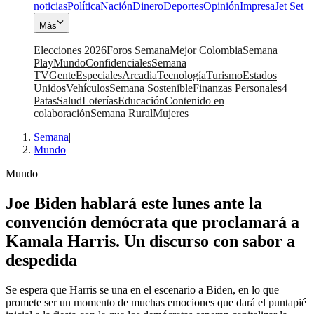
noticias
Política
Nación
Dinero
Deportes
Opinión
Impresa
Jet Set
Más
Elecciones 2026
Foros Semana
Mejor Colombia
Semana
Play
Mundo
Confidenciales
Semana
TV
Gente
Especiales
Arcadia
Tecnología
Turismo
Estados
Unidos
Vehículos
Semana Sostenible
Finanzas Personales
4
Patas
Salud
Loterías
Educación
Contenido en
colaboración
Semana Rural
Mujeres
Semana
|
Mundo
Mundo
Joe Biden hablará este lunes ante la
convención demócrata que proclamará a
Kamala Harris. Un discurso con sabor a
despedida
Se espera que Harris se una en el escenario a Biden, en lo que
promete ser un momento de muchas emociones que dará el puntapié