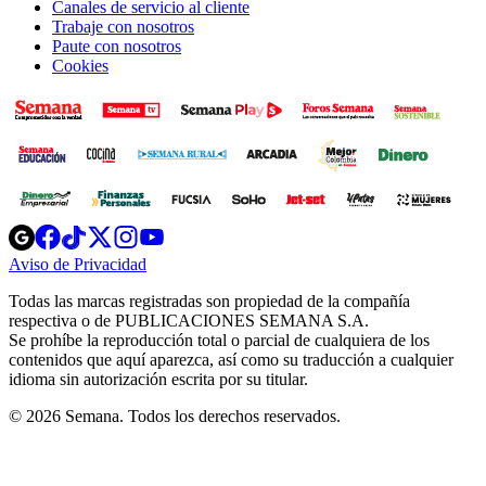
Canales de servicio al cliente
Trabaje con nosotros
Paute con nosotros
Cookies
Opens
Opens
Opens
Opens
Opens
in
in
in
in
in
Aviso de Privacidad
Opens
new
new
new
new
new
in
window
window
window
window
window
Todas las marcas registradas son propiedad de la compañía
new
respectiva o de PUBLICACIONES SEMANA S.A.
window
Se prohíbe la reproducción total o parcial de cualquiera de los
contenidos que aquí aparezca, así como su traducción a cualquier
idioma sin autorización escrita por su titular.
© 2026 Semana. Todos los derechos reservados.