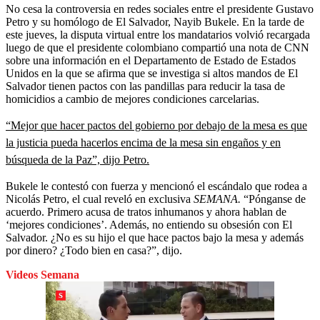
No cesa la controversia en redes sociales entre el presidente Gustavo
Petro y su homólogo de El Salvador, Nayib Bukele. En la tarde de
este jueves, la disputa virtual entre los mandatarios volvió recargada
luego de que el presidente colombiano compartió una nota de CNN
sobre una información en el Departamento de Estado de Estados
Unidos en la que se afirma que se investiga si altos mandos de El
Salvador tienen pactos con las pandillas para reducir la tasa de
homicidios a cambio de mejores condiciones carcelarias.
“Mejor que hacer pactos del gobierno por debajo de la mesa es que
la justicia pueda hacerlos encima de la mesa sin engaños y en
búsqueda de la Paz”, dijo Petro.
Bukele le contestó con fuerza y mencionó el escándalo que rodea a
Nicolás Petro, el cual reveló en exclusiva
SEMANA.
“Pónganse de
acuerdo. Primero acusa de tratos inhumanos y ahora hablan de
‘mejores condiciones’. Además, no entiendo su obsesión con El
Salvador. ¿No es su hijo el que hace pactos bajo la mesa y además
por dinero? ¿Todo bien en casa?”, dijo.
Videos Semana