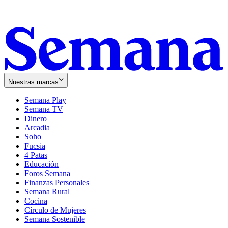
Nuestras marcas
Semana Play
Semana TV
Dinero
Arcadia
Soho
Opens
Fucsia
in
Opens
4 Patas
new
in
Educación
window
new
Foros Semana
window
Finanzas Personales
Semana Rural
Cocina
Círculo de Mujeres
Semana Sostenible