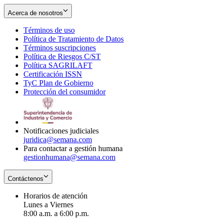
Acerca de nosotros
Términos de uso
Opens
Política de Tratamiento de Datos
in
Opens
Términos suscripciones
new
Opens
in
Política de Riesgos C/ST
window
in
Opens
new
Política SAGRILAFT
Opens
new
in
window
Certificación ISSN
Opens
in
window
new
TyC Plan de Gobierno
in
new
Opens
window
Protección del consumidor
new
window
in
Opens
window
new
in
window
new
window
Notificaciones judiciales
juridica@semana.com
Para contactar a gestión humana
gestionhumana@semana.com
Contáctenos
Horarios de atención
Lunes a Viernes
8:00 a.m. a 6:00 p.m.