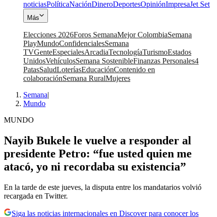
noticias
Política
Nación
Dinero
Deportes
Opinión
Impresa
Jet Set
Más
Elecciones 2026
Foros Semana
Mejor Colombia
Semana
Play
Mundo
Confidenciales
Semana
TV
Gente
Especiales
Arcadia
Tecnología
Turismo
Estados
Unidos
Vehículos
Semana Sostenible
Finanzas Personales
4
Patas
Salud
Loterías
Educación
Contenido en
colaboración
Semana Rural
Mujeres
Semana
|
Mundo
MUNDO
Nayib Bukele le vuelve a responder al
presidente Petro: “fue usted quien me
atacó, yo ni recordaba su existencia”
En la tarde de este jueves, la disputa entre los mandatarios volvió
recargada en Twitter.
Siga las noticias internacionales en Discover para conocer los