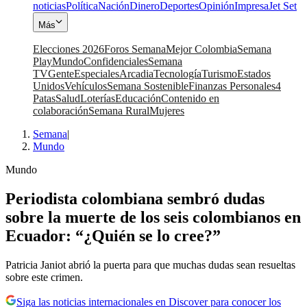
noticias
Política
Nación
Dinero
Deportes
Opinión
Impresa
Jet Set
Más
Elecciones 2026
Foros Semana
Mejor Colombia
Semana
Play
Mundo
Confidenciales
Semana
TV
Gente
Especiales
Arcadia
Tecnología
Turismo
Estados
Unidos
Vehículos
Semana Sostenible
Finanzas Personales
4
Patas
Salud
Loterías
Educación
Contenido en
colaboración
Semana Rural
Mujeres
Semana
|
Mundo
Mundo
Periodista colombiana sembró dudas
sobre la muerte de los seis colombianos en
Ecuador: “¿Quién se lo cree?”
Patricia Janiot abrió la puerta para que muchas dudas sean resueltas
sobre este crimen.
Siga las noticias internacionales en Discover para conocer los