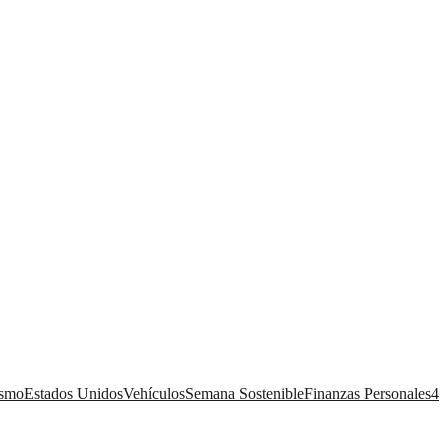
ismo
Estados Unidos
Vehículos
Semana Sostenible
Finanzas Personales
4