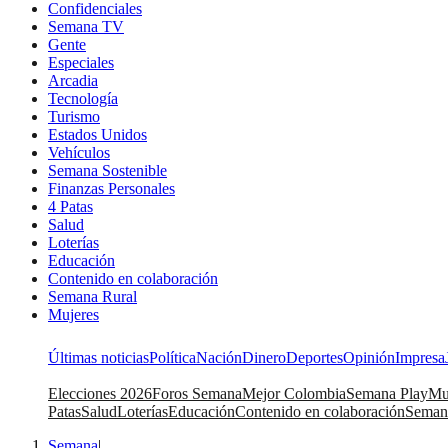
Confidenciales
Semana TV
Gente
Especiales
Arcadia
Tecnología
Turismo
Estados Unidos
Vehículos
Semana Sostenible
Finanzas Personales
4 Patas
Salud
Loterías
Educación
Contenido en colaboración
Semana Rural
Mujeres
Últimas noticias
Política
Nación
Dinero
Deportes
Opinión
Impresa
Elecciones 2026
Foros Semana
Mejor Colombia
Semana Play
Mu
Patas
Salud
Loterías
Educación
Contenido en colaboración
Seman
Semana
|