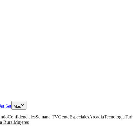
Jet Set
Más
ndo
Confidenciales
Semana TV
Gente
Especiales
Arcadia
Tecnología
Tur
a Rural
Mujeres