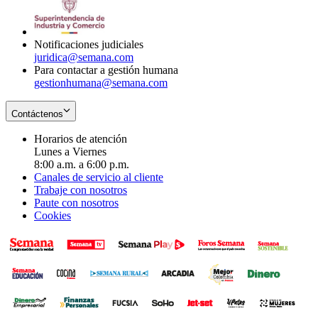
window
new
in
window
new
window
Notificaciones judiciales
juridica@semana.com
Para contactar a gestión humana
gestionhumana@semana.com
Contáctenos
Horarios de atención
Lunes a Viernes
8:00 a.m. a 6:00 p.m.
Canales de servicio al cliente
Trabaje con nosotros
Paute con nosotros
Cookies