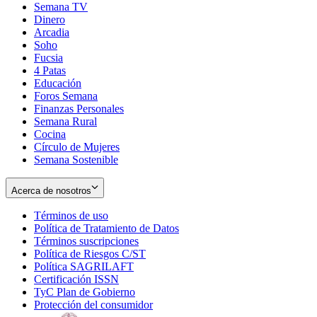
Semana TV
Dinero
Arcadia
Soho
Opens
Fucsia
in
Opens
4 Patas
new
in
Educación
window
new
Foros Semana
window
Finanzas Personales
Semana Rural
Cocina
Círculo de Mujeres
Semana Sostenible
Acerca de nosotros
Términos de uso
Opens
Política de Tratamiento de Datos
in
Opens
Términos suscripciones
new
Opens
in
Política de Riesgos C/ST
window
in
Opens
new
Política SAGRILAFT
Opens
new
in
window
Certificación ISSN
Opens
in
window
new
TyC Plan de Gobierno
in
new
Opens
window
Protección del consumidor
new
window
in
Opens