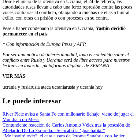
Desde el inicio de la ofensiva en Ucrania, el 24 de febrero, las
autoridades rusas llevan a cabo una feroz represión contra las pocas
voces contrarias al conflicto, obligando a muchas de ellas a huir al
exilio, con otras en prisión o con procesos en su contra.
Pese a haber condenado la ofensiva en Ucrania,
Yashin decidió
permanecer en el país.
* Con información de Europa Press y AFP.
Por ser una noticia de interés mundial, todo el contenido sobre el
conflicto entre Rusia y Ucrania será de libre acceso para nuestros
lectores en todas las plataformas digitales de SEMANA.
VER MÁS
ucrania y rusia
rusia ataca ucrania
rusia y ucrania hoy
Le puede interesar
River Plate avisa a Santa Fe con millonario fichaje: viene de jugar el
Mundial con Messi
Contundente reacción de Carlos Antonio Vélez tras la posesión de
Abelardo De La Espriella: “Se acabó la ‘guachafita’”
“Me inspiró todo”: el cara a cara de Jerome Sanabria con Javier