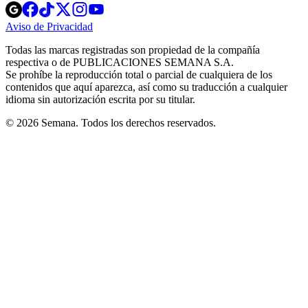
Opens
Opens
Opens
Opens
Opens
in
in
in
in
in
Aviso de Privacidad
Opens
new
new
new
new
new
in
window
window
window
window
window
Todas las marcas registradas son propiedad de la compañía
new
respectiva o de PUBLICACIONES SEMANA S.A.
window
Se prohíbe la reproducción total o parcial de cualquiera de los
contenidos que aquí aparezca, así como su traducción a cualquier
idioma sin autorización escrita por su titular.
© 2026 Semana. Todos los derechos reservados.