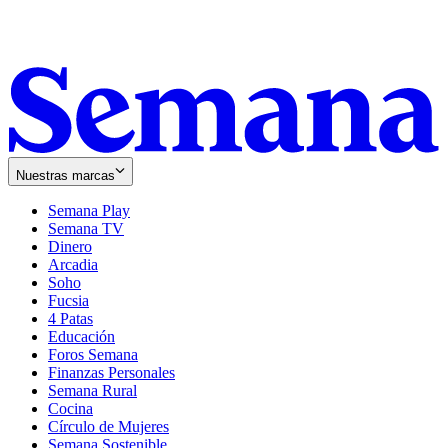
Nuestras marcas
Semana Play
Semana TV
Dinero
Arcadia
Soho
Opens
Fucsia
in
Opens
4 Patas
new
in
Educación
window
new
Foros Semana
window
Finanzas Personales
Semana Rural
Cocina
Círculo de Mujeres
Semana Sostenible