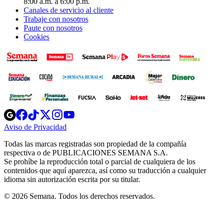
8:00 a.m. a 6:00 p.m.
Canales de servicio al cliente
Trabaje con nosotros
Paute con nosotros
Cookies
Opens
Opens
Opens
Opens
Opens
in
in
in
in
in
Aviso de Privacidad
Opens
new
new
new
new
new
in
window
window
window
window
window
Todas las marcas registradas son propiedad de la compañía
new
respectiva o de PUBLICACIONES SEMANA S.A.
window
Se prohíbe la reproducción total o parcial de cualquiera de los
contenidos que aquí aparezca, así como su traducción a cualquier
idioma sin autorización escrita por su titular.
© 2026 Semana. Todos los derechos reservados.