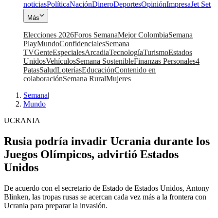
noticias
Política
Nación
Dinero
Deportes
Opinión
Impresa
Jet Set
Más
Elecciones 2026
Foros Semana
Mejor Colombia
Semana
Play
Mundo
Confidenciales
Semana
TV
Gente
Especiales
Arcadia
Tecnología
Turismo
Estados
Unidos
Vehículos
Semana Sostenible
Finanzas Personales
4
Patas
Salud
Loterías
Educación
Contenido en
colaboración
Semana Rural
Mujeres
Semana
|
Mundo
UCRANIA
Rusia podría invadir Ucrania durante los
Juegos Olímpicos, advirtió Estados
Unidos
De acuerdo con el secretario de Estado de Estados Unidos, Antony
Blinken, las tropas rusas se acercan cada vez más a la frontera con
Ucrania para preparar la invasión.