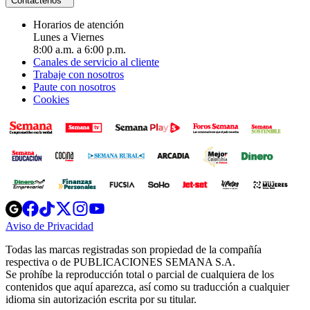
Contáctenos
Horarios de atención
Lunes a Viernes
8:00 a.m. a 6:00 p.m.
Canales de servicio al cliente
Trabaje con nosotros
Paute con nosotros
Cookies
Opens
Opens
Opens
Opens
Opens
in
in
in
in
in
Aviso de Privacidad
Opens
new
new
new
new
new
in
window
window
window
window
window
Todas las marcas registradas son propiedad de la compañía
new
respectiva o de PUBLICACIONES SEMANA S.A.
window
Se prohíbe la reproducción total o parcial de cualquiera de los
contenidos que aquí aparezca, así como su traducción a cualquier
idioma sin autorización escrita por su titular.