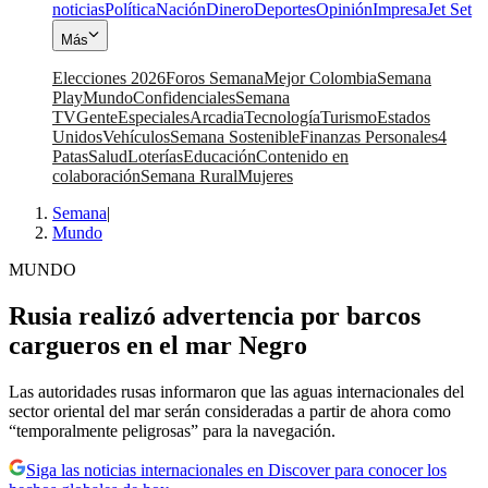
noticias
Política
Nación
Dinero
Deportes
Opinión
Impresa
Jet Set
Más
Elecciones 2026
Foros Semana
Mejor Colombia
Semana
Play
Mundo
Confidenciales
Semana
TV
Gente
Especiales
Arcadia
Tecnología
Turismo
Estados
Unidos
Vehículos
Semana Sostenible
Finanzas Personales
4
Patas
Salud
Loterías
Educación
Contenido en
colaboración
Semana Rural
Mujeres
Semana
|
Mundo
MUNDO
Rusia realizó advertencia por barcos
cargueros en el mar Negro
Las autoridades rusas informaron que las aguas internacionales del
sector oriental del mar serán consideradas a partir de ahora como
“temporalmente peligrosas” para la navegación.
Siga las noticias internacionales en Discover para conocer los