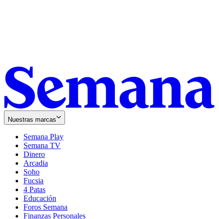
Nuestras marcas
Semana Play
Semana TV
Dinero
Arcadia
Soho
Opens
Fucsia
in
Opens
4 Patas
new
in
Educación
window
new
Foros Semana
window
Finanzas Personales