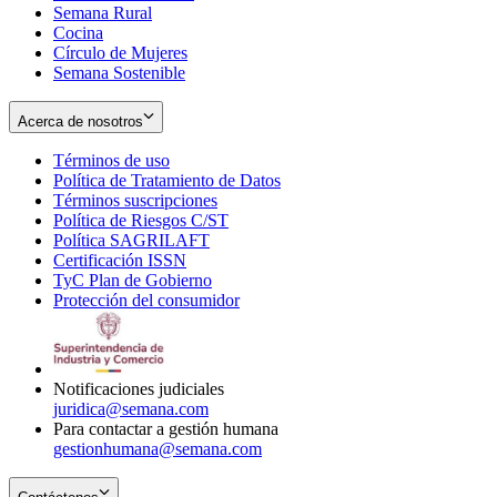
Semana Rural
Cocina
Círculo de Mujeres
Semana Sostenible
Acerca de nosotros
Términos de uso
Opens
Política de Tratamiento de Datos
in
Opens
Términos suscripciones
new
Opens
in
Política de Riesgos C/ST
window
in
Opens
new
Política SAGRILAFT
Opens
new
in
window
Certificación ISSN
Opens
in
window
new
TyC Plan de Gobierno
in
new
Opens
window
Protección del consumidor
new
window
in
Opens
window
new
in
window
new
window
Notificaciones judiciales
juridica@semana.com
Para contactar a gestión humana
gestionhumana@semana.com