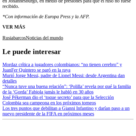
en Johannesburgo, en medio de presiones para que el ruso no fuese
recibido.
*Con información de Europa Press y la AFP.
VER MÁS
Rusia
barcos
Noticias del mundo
Le puede interesar
Mordaz crítica a jugadores colombianos: “no tienen cerebro” y
JuanFer Quintero se paró en la raya
Murió Jorge Messi, padre de Lionel Messi: desde Argentina dan
detalles
“Nunca tuve una buena relación”: ‘Polilla’ revela por qué la familia
de la ‘Gorda’ Fabiola jamás le habló en 30 años
José Pékerman dio el ‘toque secreto’ para que la Selección
Colombia sea campeona en los próximos torneos
Los tres puntos que debilitan a Gianni Infantino y darían paso a un
nuevo presidente de la FIFA en próximos meses