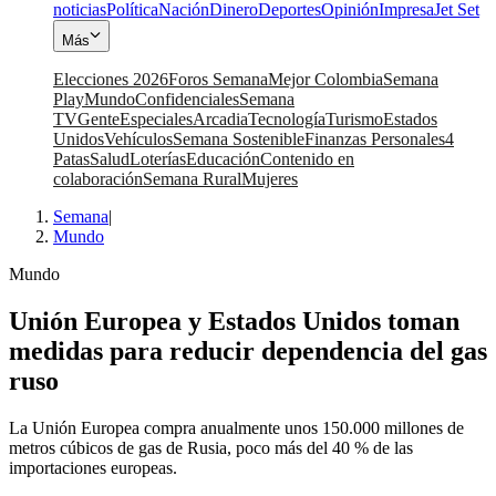
noticias
Política
Nación
Dinero
Deportes
Opinión
Impresa
Jet Set
Más
Elecciones 2026
Foros Semana
Mejor Colombia
Semana
Play
Mundo
Confidenciales
Semana
TV
Gente
Especiales
Arcadia
Tecnología
Turismo
Estados
Unidos
Vehículos
Semana Sostenible
Finanzas Personales
4
Patas
Salud
Loterías
Educación
Contenido en
colaboración
Semana Rural
Mujeres
Semana
|
Mundo
Mundo
Unión Europea y Estados Unidos toman
medidas para reducir dependencia del gas
ruso
La Unión Europea compra anualmente unos 150.000 millones de
metros cúbicos de gas de Rusia, poco más del 40 % de las
importaciones europeas.