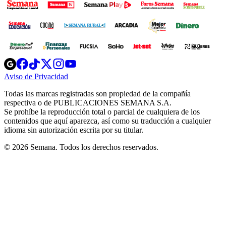
Opens
Opens
Opens
Opens
Opens
in
in
in
in
in
Aviso de Privacidad
Opens
new
new
new
new
new
in
window
window
window
window
window
Todas las marcas registradas son propiedad de la compañía
new
respectiva o de PUBLICACIONES SEMANA S.A.
window
Se prohíbe la reproducción total o parcial de cualquiera de los
contenidos que aquí aparezca, así como su traducción a cualquier
idioma sin autorización escrita por su titular.
© 2026 Semana. Todos los derechos reservados.