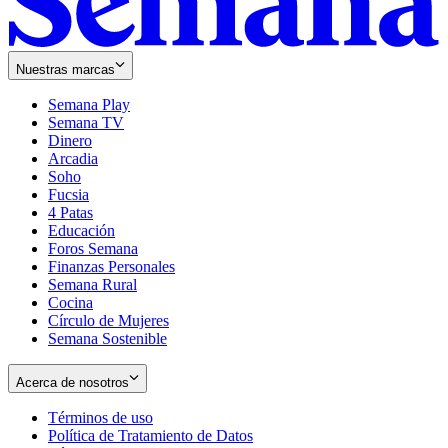
Nuestras marcas
Semana Play
Semana TV
Dinero
Arcadia
Soho
Opens
Fucsia
in
Opens
4 Patas
new
in
Educación
window
new
Foros Semana
window
Finanzas Personales
Semana Rural
Cocina
Círculo de Mujeres
Semana Sostenible
Acerca de nosotros
Términos de uso
Opens
Política de Tratamiento de Datos
in
Opens