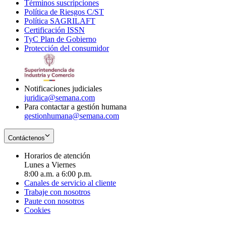
Términos suscripciones
new
Opens
in
Política de Riesgos C/ST
window
in
Opens
new
Política SAGRILAFT
Opens
new
in
window
Certificación ISSN
Opens
in
window
new
TyC Plan de Gobierno
in
new
Opens
window
Protección del consumidor
new
window
in
Opens
window
new
in
window
new
window
Notificaciones judiciales
juridica@semana.com
Para contactar a gestión humana
gestionhumana@semana.com
Contáctenos
Horarios de atención
Lunes a Viernes
8:00 a.m. a 6:00 p.m.
Canales de servicio al cliente
Trabaje con nosotros
Paute con nosotros
Cookies