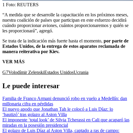
1
Foto:
REUTERS
“A medida que se desarrolle la capacitación en los próximos meses,
nuestra coalición de países que participan en este esfuerzo decidirá
cuándo proporcionar aviones, cuántos proporcionaremos y quién se
les proporcionará”, agregó.
Se trata de la indicación más fuerte hasta el momento,
por parte de
Estados Unidos, de la entrega de estos aparatos reclamada de
manera reiterativa por Kiev.
VER MÁS
G7
Volodímir Zelenski
Estados Unidos
Ucrania
Le puede interesar
Familia de Franco Armani denunció robo en vuelo a Medellín: dan
millonaria cifra en pérdidas
El nuevo apodo que Jonathan Tah le colocó a Luis Díaz: lo
‘bautizó’ tras golazo al Aston Villa
El imponente ‘total look’ de Silvia Tcherassi en Cali que acaparó las
miradas en la posesión presidencial
El golazo de Luis Díaz al Aston Villa, captado a ras de campo: