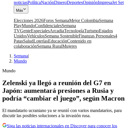
noticias
Política
Nación
Dinero
Deportes
Opinión
Impresa
Jet Set
Más
Elecciones 2026
Foros Semana
Mejor Colombia
Semana
Play
Mundo
Confidenciales
Semana
TV
Gente
Especiales
Arcadia
Tecnología
Turismo
Estados
Unidos
Vehículos
Semana Sostenible
Finanzas Personales
4
Patas
Salud
Loterías
Educación
Contenido en
colaboración
Semana Rural
Mujeres
Semana
|
Mundo
Mundo
Zelenski ya llegó a reunión del G7 en
Japón: aumentará presiones a Rusia y
podría “cambiar el juego”, según Macron
El mandatario ucraniano ya se reunió con varios mandatarios, para
discutir las posibles soluciones a la invasión rusa.
Siga las noticias internacionales en Discover para conocer los