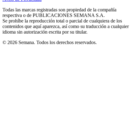
new
new
new
new
new
in
window
window
window
window
window
Todas las marcas registradas son propiedad de la compañía
new
respectiva o de PUBLICACIONES SEMANA S.A.
window
Se prohíbe la reproducción total o parcial de cualquiera de los
contenidos que aquí aparezca, así como su traducción a cualquier
idioma sin autorización escrita por su titular.
© 2026 Semana. Todos los derechos reservados.