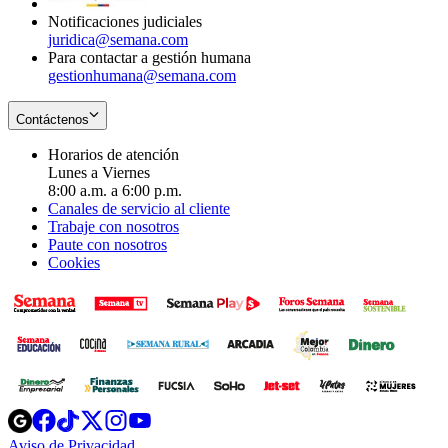
Notificaciones judiciales
juridica@semana.com
Para contactar a gestión humana
gestionhumana@semana.com
Contáctenos
Horarios de atención
Lunes a Viernes
8:00 a.m. a 6:00 p.m.
Canales de servicio al cliente
Trabaje con nosotros
Paute con nosotros
Cookies
Opens
Opens
Opens
Opens
Opens
in
in
in
in
in
Aviso de Privacidad
Opens