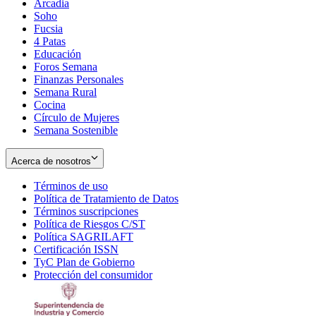
Arcadia
Soho
Opens
Fucsia
in
Opens
4 Patas
new
in
Educación
window
new
Foros Semana
window
Finanzas Personales
Semana Rural
Cocina
Círculo de Mujeres
Semana Sostenible
Acerca de nosotros
Términos de uso
Opens
Política de Tratamiento de Datos
in
Opens
Términos suscripciones
new
Opens
in
Política de Riesgos C/ST
window
in
Opens
new
Política SAGRILAFT
Opens
new
in
window
Certificación ISSN
Opens
in
window
new
TyC Plan de Gobierno
in
new
Opens
window
Protección del consumidor
new
window
in
Opens
window
new
in
window
new
window