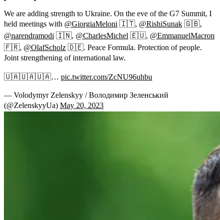
We are adding strength to Ukraine. On the eve of the G7 Summit, I
held meetings with
@GiorgiaMeloni
🇮🇹,
@RishiSunak
🇬🇧,
@narendramodi
🇮🇳,
@CharlesMichel
🇪🇺,
@EmmanuelMacron
🇫🇷,
@OlafScholz
🇩🇪. Peace Formula. Protection of people.
Joint strengthening of international law.
🇺🇦🇺🇦🇺🇦…
pic.twitter.com/ZcNU96uhbu
— Volodymyr Zelenskyy / Володимир Зеленський
(@ZelenskyyUa)
May 20, 2023