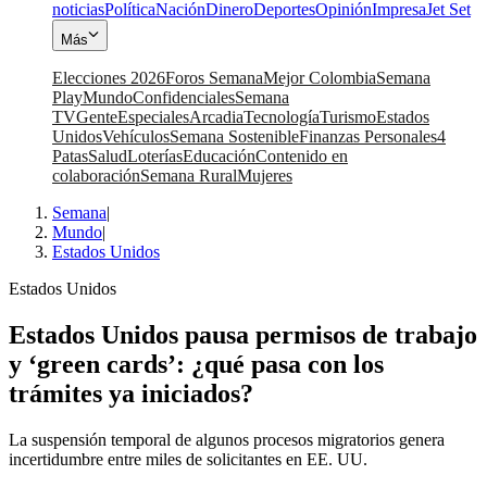
noticias
Política
Nación
Dinero
Deportes
Opinión
Impresa
Jet Set
Más
Elecciones 2026
Foros Semana
Mejor Colombia
Semana
Play
Mundo
Confidenciales
Semana
TV
Gente
Especiales
Arcadia
Tecnología
Turismo
Estados
Unidos
Vehículos
Semana Sostenible
Finanzas Personales
4
Patas
Salud
Loterías
Educación
Contenido en
colaboración
Semana Rural
Mujeres
Semana
|
Mundo
|
Estados Unidos
Estados Unidos
Estados Unidos pausa permisos de trabajo
y ‘green cards’: ¿qué pasa con los
trámites ya iniciados?
La suspensión temporal de algunos procesos migratorios genera
incertidumbre entre miles de solicitantes en EE. UU.