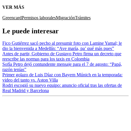
VER MÁS
Greencard
Permisos laborales
Migración
Trámites
Le puede interesar
Fico Gutiérrez sacó pecho al presumir foto con Lamine Yamal; le
dio la bienvenida a Medellín: “Ave maría, pa’ qué más pues”
Antes de partir, Gobierno de Gustavo Petro firma un decreto que
reescribe las normas para los taxis en Colombia
Sofía Petro dejó contundente mensaje para el 7 de agosto: “Papá,
razón tenías”
Primer golazo de Luis Díaz con Bayern Múnich en la temporada:
video del tanto vs. Aston Villa
Rodri escogió su nuevo equipo: anuncio oficial tras las ofertas de
Real Madrid y Barcelona