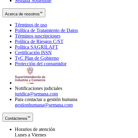
Semana Sostenible
Acerca de nosotros
Términos de uso
Opens
Política de Tratamiento de Datos
in
Opens
Términos suscripciones
new
Opens
in
Política de Riesgos C/ST
window
in
Opens
new
Política SAGRILAFT
Opens
new
in
window
Certificación ISSN
Opens
in
window
new
TyC Plan de Gobierno
in
new
Opens
window
Protección del consumidor
new
window
in
Opens
window
new
in
window
new
window
Notificaciones judiciales
juridica@semana.com
Para contactar a gestión humana
gestionhumana@semana.com
Contáctenos
Horarios de atención
Lunes a Viernes