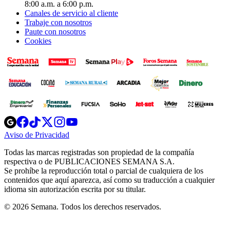
8:00 a.m. a 6:00 p.m.
Canales de servicio al cliente
Trabaje con nosotros
Paute con nosotros
Cookies
Opens
Opens
Opens
Opens
Opens
in
in
in
in
in
Aviso de Privacidad
Opens
new
new
new
new
new
in
window
window
window
window
window
Todas las marcas registradas son propiedad de la compañía
new
respectiva o de PUBLICACIONES SEMANA S.A.
window
Se prohíbe la reproducción total o parcial de cualquiera de los
contenidos que aquí aparezca, así como su traducción a cualquier
idioma sin autorización escrita por su titular.
© 2026 Semana. Todos los derechos reservados.