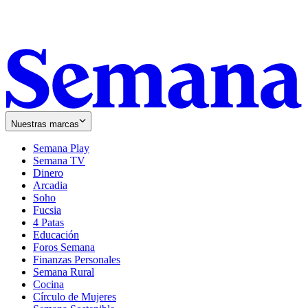
Nuestras marcas
Semana Play
Semana TV
Dinero
Arcadia
Soho
Opens
Fucsia
in
Opens
4 Patas
new
in
Educación
window
new
Foros Semana
window
Finanzas Personales
Semana Rural
Cocina
Círculo de Mujeres