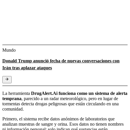
Mundo
Donald Trump anunció fecha de nuevas conversaciones con
Irán tras aplazar ataques
La herramienta
DrugAlert.Ai
funciona como un sistema de alerta
temprana
, parecido a un radar meteorológico, pero en lugar de
tormentas detecta drogas peligrosas que están circulando en una
comunidad.
Primero, el sistema recibe datos anónimos de laboratorios que
analizan muestras de sangre y orina. Esos datos no tienen nombres
ni información personal: solo indican qué sustancias están