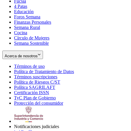
Fucsia
in
Opens
4 Patas
new
in
Educación
window
new
Foros Semana
window
Finanzas Personales
Semana Rural
Cocina
Círculo de Mujeres
Semana Sostenible
Acerca de nosotros
Términos de uso
Opens
Política de Tratamiento de Datos
in
Opens
Términos suscripciones
new
Opens
in
Política de Riesgos C/ST
window
in
Opens
new
Política SAGRILAFT
Opens
new
in
window
Certificación ISSN
Opens
in
window
new
TyC Plan de Gobierno
in
new
Opens
window
Protección del consumidor
new
window
in
Opens
window
new
in
window
new
window
Notificaciones judiciales