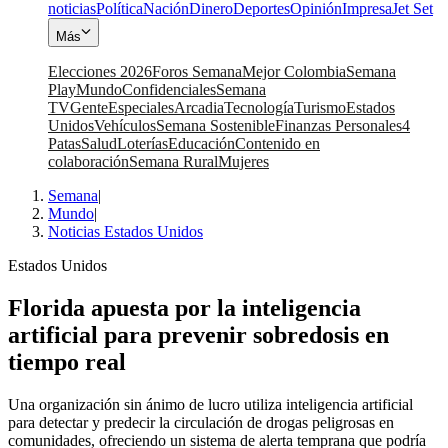
noticias
Política
Nación
Dinero
Deportes
Opinión
Impresa
Jet Set
Más
Elecciones 2026
Foros Semana
Mejor Colombia
Semana
Play
Mundo
Confidenciales
Semana
TV
Gente
Especiales
Arcadia
Tecnología
Turismo
Estados
Unidos
Vehículos
Semana Sostenible
Finanzas Personales
4
Patas
Salud
Loterías
Educación
Contenido en
colaboración
Semana Rural
Mujeres
Semana
|
Mundo
|
Noticias Estados Unidos
Estados Unidos
Florida apuesta por la inteligencia
artificial para prevenir sobredosis en
tiempo real
Una organización sin ánimo de lucro utiliza inteligencia artificial
para detectar y predecir la circulación de drogas peligrosas en
comunidades, ofreciendo un sistema de alerta temprana que podría