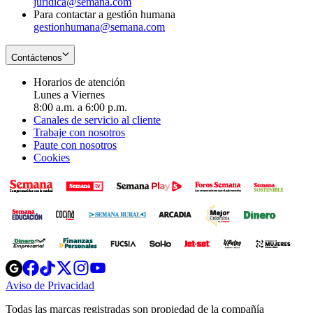
juridica@semana.com
Para contactar a gestión humana
gestionhumana@semana.com
Contáctenos
Horarios de atención
Lunes a Viernes
8:00 a.m. a 6:00 p.m.
Canales de servicio al cliente
Trabaje con nosotros
Paute con nosotros
Cookies
Opens
Opens
Opens
Opens
Opens
in
in
in
in
in
Aviso de Privacidad
Opens
new
new
new
new
new
in
window
window
window
window
window
Todas las marcas registradas son propiedad de la compañía
new