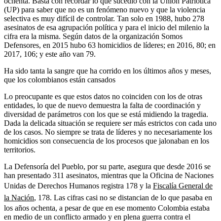
ochenta. Basta con recordar lo que sucedió con la Unión Patriótica
(UP) para saber que no es un fenómeno nuevo y que la violencia
selectiva es muy difícil de controlar. Tan solo en 1988, hubo 278
asesinatos de esa agrupación política y para el inicio del milenio la
cifra era la misma. Según datos de la organización Somos
Defensores, en 2015 hubo 63 homicidios de líderes; en 2016, 80; en
2017, 106; y este año van 79.
Ha sido tanta la sangre que ha corrido en los últimos años y meses,
que los colombianos están cansados
Lo preocupante es que estos datos no coinciden con los de otras
entidades, lo que de nuevo demuestra la falta de coordinación y
diversidad de parámetros con los que se está midiendo la tragedia.
Dada la delicada situación se requiere ser más estrictos con cada uno
de los casos. No siempre se trata de líderes y no necesariamente los
homicidios son consecuencia de los procesos que jalonaban en los
territorios.
La Defensoría del Pueblo, por su parte, asegura que desde 2016 se
han presentado 311 asesinatos, mientras que la Oficina de Naciones
Unidas de Derechos Humanos registra 178 y la
Fiscalía General de
la Nación
, 178. Las cifras casi no se distancian de lo que pasaba en
los años ochenta, a pesar de que en ese momento Colombia estaba
en medio de un conflicto armado y en plena guerra contra el