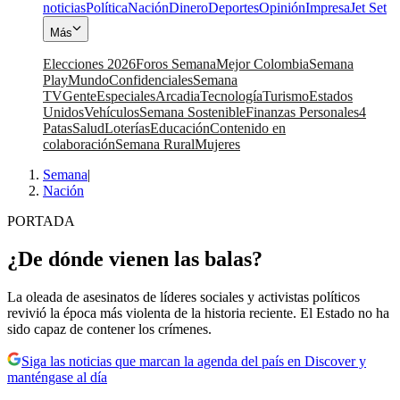
noticias
Política
Nación
Dinero
Deportes
Opinión
Impresa
Jet Set
Más
Elecciones 2026
Foros Semana
Mejor Colombia
Semana
Play
Mundo
Confidenciales
Semana
TV
Gente
Especiales
Arcadia
Tecnología
Turismo
Estados
Unidos
Vehículos
Semana Sostenible
Finanzas Personales
4
Patas
Salud
Loterías
Educación
Contenido en
colaboración
Semana Rural
Mujeres
Semana
|
Nación
PORTADA
¿De dónde vienen las balas?
La oleada de asesinatos de líderes sociales y activistas políticos
revivió la época más violenta de la historia reciente. El Estado no ha
sido capaz de contener los crímenes.
Siga las noticias que marcan la agenda del país en Discover y
manténgase al día