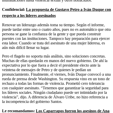
intimidaciones hasta violencia sexual y otros homicidios.
Confidencial:
La propuesta de Gustavo Petro a Iván Duque con
respecto a los líderes asesinados
Renovar un liderazgo además toma su tiempo. Según el informe,
puede tardar entre uno o cuatro años, pues no es automático que otra
persona se gane la confianza de la gente y que pueda construir
puentes con las instituciones. Tampoco hay preparación para ejercer
esta labor. Cuando se trata del asesinato de una mujer lideresa, es
aún más difícil llenar su lugar.
Pero el flagelo no soporta más análisis, sino soluciones concretas.
Muchas de ellas quedarán en manos del nuevo gobierno. De ahí la
expectativa por lo que fuera a decir el presidente electo ante la
veintena de mensajes de Petro y de quienes le pedían un
pronunciamiento. Finalmente, el viernes, Iván Duque convocó a una
rueda de prensa desde Washington. Su respuesta vino en un tono de
rechazo a todas las formas de violencia. Prometió cero tolerancia
con cualquier asesinato. “Tenemos que garantizar la seguridad para
los líderes sociales. Ningún ciudadano puede ser intimidado por la
violencia”, dijo. A diferencia de Álvaro Uribe, no hizo referencia a
la incompetencia del gobierno Santos.
Le recomandamos:
Los Caparrapos fueron los asesinos de Ana