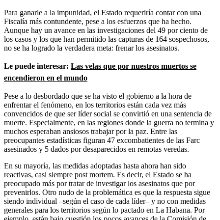
Para ganarle a la impunidad, el Estado requeriría contar con una
Fiscalía más contundente, pese a los esfuerzos que ha hecho.
Aunque hay un avance en las investigaciones del 49 por ciento de
los casos y los que han permitido las capturas de 164 sospechosos,
no se ha logrado la verdadera meta: frenar los asesinatos.
Le puede interesar:
Las velas que por nuestros muertos se
encendieron en el mundo
Pese a lo desbordado que se ha visto el gobierno a la hora de
enfrentar el fenómeno, en los territorios están cada vez más
convencidos de que ser líder social se convirtió en una sentencia de
muerte. Especialmente, en las regiones donde la guerra no termina y
muchos esperaban ansiosos trabajar por la paz. Entre las
preocupantes estadísticas figuran 47 excombatientes de las Farc
asesinados y 5 dados por desaparecidos en remotas veredas.
En su mayoría, las medidas adoptadas hasta ahora han sido
reactivas, casi siempre post mortem. Es decir, el Estado se ha
preocupado más por tratar de investigar los asesinatos que por
prevenirlos. Otro nudo de la problemática es que la respuesta sigue
siendo individual –según el caso de cada líder– y no con medidas
generales para los territorios según lo pactado en La Habana. Por
ejemplo, están bajo cuestión los pocos avances de la Comisión de