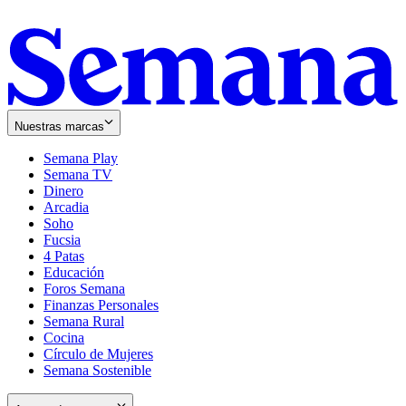
Nuestras marcas
Semana Play
Semana TV
Dinero
Arcadia
Soho
Opens
Fucsia
in
Opens
4 Patas
new
in
Educación
window
new
Foros Semana
window
Finanzas Personales
Semana Rural
Cocina
Círculo de Mujeres
Semana Sostenible