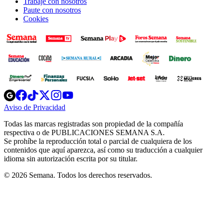
Trabaje con nosotros
Paute con nosotros
Cookies
Opens
Opens
Opens
Opens
Opens
in
in
in
in
in
Aviso de Privacidad
Opens
new
new
new
new
new
in
window
window
window
window
window
Todas las marcas registradas son propiedad de la compañía
new
respectiva o de PUBLICACIONES SEMANA S.A.
window
Se prohíbe la reproducción total o parcial de cualquiera de los
contenidos que aquí aparezca, así como su traducción a cualquier
idioma sin autorización escrita por su titular.
© 2026 Semana. Todos los derechos reservados.