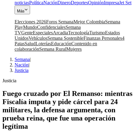
noticias
Política
Nación
Dinero
Deportes
Opinión
Impresa
Jet Set
Más
Elecciones 2026
Foros Semana
Mejor Colombia
Semana
Play
Mundo
Confidenciales
Semana
TV
Gente
Especiales
Arcadia
Tecnología
Turismo
Estados
Unidos
Vehículos
Semana Sostenible
Finanzas Personales
4
Patas
Salud
Loterías
Educación
Contenido en
colaboración
Semana Rural
Mujeres
Semana
|
Nación
|
Justicia
Justicia
Fuego cruzado por El Remanso: mientras
Fiscalía imputa y pide cárcel para 24
militares, la defensa argumenta, con
prueba reina, que fue una operación
legítima