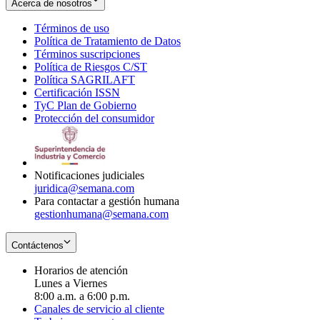
Acerca de nosotros
Términos de uso
Opens
Política de Tratamiento de Datos
in
Opens
Términos suscripciones
new
Opens
in
Política de Riesgos C/ST
window
in
Opens
new
Política SAGRILAFT
Opens
new
in
window
Certificación ISSN
Opens
in
window
new
TyC Plan de Gobierno
in
new
Opens
window
Protección del consumidor
new
window
in
Opens
window
new
in
window
new
window
Notificaciones judiciales
juridica@semana.com
Para contactar a gestión humana
gestionhumana@semana.com
Contáctenos
Horarios de atención
Lunes a Viernes
8:00 a.m. a 6:00 p.m.
Canales de servicio al cliente