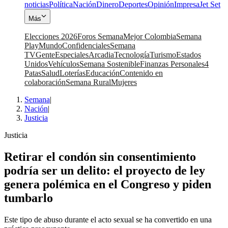
noticias
Política
Nación
Dinero
Deportes
Opinión
Impresa
Jet Set
Más
Elecciones 2026
Foros Semana
Mejor Colombia
Semana
Play
Mundo
Confidenciales
Semana
TV
Gente
Especiales
Arcadia
Tecnología
Turismo
Estados
Unidos
Vehículos
Semana Sostenible
Finanzas Personales
4
Patas
Salud
Loterías
Educación
Contenido en
colaboración
Semana Rural
Mujeres
Semana
|
Nación
|
Justicia
Justicia
Retirar el condón sin consentimiento
podría ser un delito: el proyecto de ley
genera polémica en el Congreso y piden
tumbarlo
Este tipo de abuso durante el acto sexual se ha convertido en una