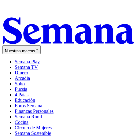
Nuestras marcas
Semana Play
Semana TV
Dinero
Arcadia
Soho
Opens
Fucsia
in
Opens
4 Patas
new
in
Educación
window
new
Foros Semana
window
Finanzas Personales
Semana Rural
Cocina
Círculo de Mujeres
Semana Sostenible