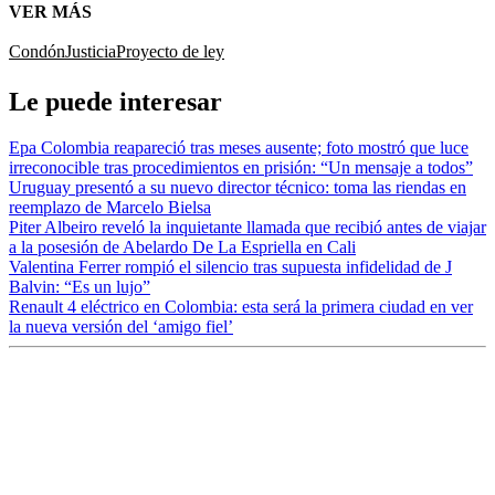
VER MÁS
Condón
Justicia
Proyecto de ley
Le puede interesar
Epa Colombia reapareció tras meses ausente; foto mostró que luce
irreconocible tras procedimientos en prisión: “Un mensaje a todos”
Uruguay presentó a su nuevo director técnico: toma las riendas en
reemplazo de Marcelo Bielsa
Piter Albeiro reveló la inquietante llamada que recibió antes de viajar
a la posesión de Abelardo De La Espriella en Cali
Valentina Ferrer rompió el silencio tras supuesta infidelidad de J
Balvin: “Es un lujo”
Renault 4 eléctrico en Colombia: esta será la primera ciudad en ver
la nueva versión del ‘amigo fiel’