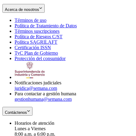
Acerca de nosotros
Términos de uso
Opens
Política de Tratamiento de Datos
in
Opens
Términos suscripciones
new
Opens
in
Política de Riesgos C/ST
window
in
Opens
new
Política SAGRILAFT
Opens
new
in
window
Certificación ISSN
Opens
in
window
new
TyC Plan de Gobierno
in
new
Opens
window
Protección del consumidor
new
window
in
Opens
window
new
in
window
new
window
Notificaciones judiciales
juridica@semana.com
Para contactar a gestión humana
gestionhumana@semana.com
Contáctenos
Horarios de atención
Lunes a Viernes
8:00 a.m. a 6:00 p.m.