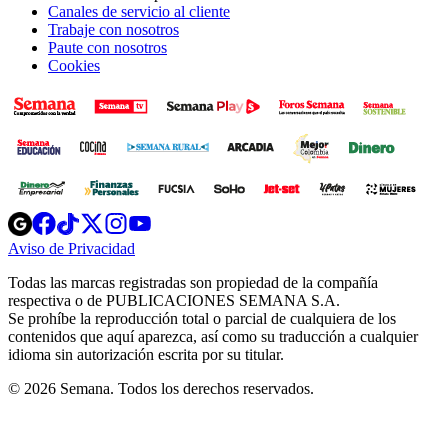
Canales de servicio al cliente
Trabaje con nosotros
Paute con nosotros
Cookies
Opens
Opens
Opens
Opens
Opens
in
in
in
in
in
Aviso de Privacidad
Opens
new
new
new
new
new
in
window
window
window
window
window
Todas las marcas registradas son propiedad de la compañía
new
respectiva o de PUBLICACIONES SEMANA S.A.
window
Se prohíbe la reproducción total o parcial de cualquiera de los
contenidos que aquí aparezca, así como su traducción a cualquier
idioma sin autorización escrita por su titular.
© 2026 Semana. Todos los derechos reservados.