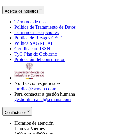
Acerca de nosotros
Términos de uso
Opens
Política de Tratamiento de Datos
in
Opens
Términos suscripciones
new
Opens
in
Política de Riesgos C/ST
window
in
Opens
new
Política SAGRILAFT
Opens
new
in
window
Certificación ISSN
Opens
in
window
new
TyC Plan de Gobierno
in
new
Opens
window
Protección del consumidor
new
window
in
Opens
window
new
in
window
new
window
Notificaciones judiciales
juridica@semana.com
Para contactar a gestión humana
gestionhumana@semana.com
Contáctenos
Horarios de atención
Lunes a Viernes
8:00 a.m. a 6:00 p.m.