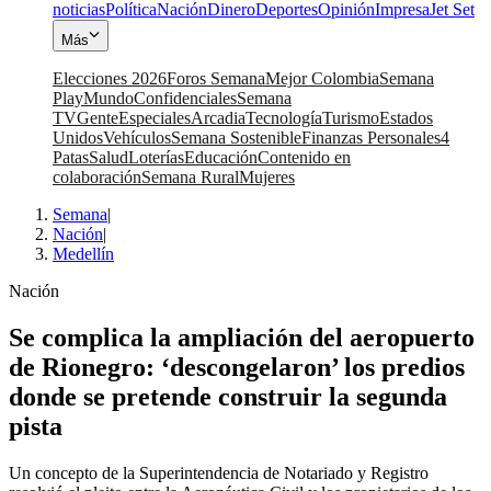
noticias
Política
Nación
Dinero
Deportes
Opinión
Impresa
Jet Set
Más
Elecciones 2026
Foros Semana
Mejor Colombia
Semana
Play
Mundo
Confidenciales
Semana
TV
Gente
Especiales
Arcadia
Tecnología
Turismo
Estados
Unidos
Vehículos
Semana Sostenible
Finanzas Personales
4
Patas
Salud
Loterías
Educación
Contenido en
colaboración
Semana Rural
Mujeres
Semana
|
Nación
|
Medellín
Nación
Se complica la ampliación del aeropuerto
de Rionegro: ‘descongelaron’ los predios
donde se pretende construir la segunda
pista
Un concepto de la Superintendencia de Notariado y Registro