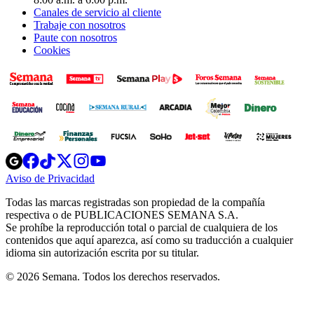
Canales de servicio al cliente
Trabaje con nosotros
Paute con nosotros
Cookies
Opens
Opens
Opens
Opens
Opens
in
in
in
in
in
Aviso de Privacidad
Opens
new
new
new
new
new
in
window
window
window
window
window
Todas las marcas registradas son propiedad de la compañía
new
respectiva o de PUBLICACIONES SEMANA S.A.
window
Se prohíbe la reproducción total o parcial de cualquiera de los
contenidos que aquí aparezca, así como su traducción a cualquier
idioma sin autorización escrita por su titular.
© 2026 Semana. Todos los derechos reservados.