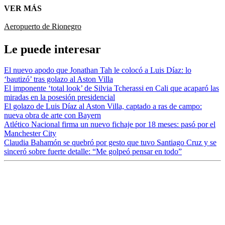
VER MÁS
Aeropuerto de Rionegro
Le puede interesar
El nuevo apodo que Jonathan Tah le colocó a Luis Díaz: lo
‘bautizó’ tras golazo al Aston Villa
El imponente ‘total look’ de Silvia Tcherassi en Cali que acaparó las
miradas en la posesión presidencial
El golazo de Luis Díaz al Aston Villa, captado a ras de campo:
nueva obra de arte con Bayern
Atlético Nacional firma un nuevo fichaje por 18 meses: pasó por el
Manchester City
Claudia Bahamón se quebró por gesto que tuvo Santiago Cruz y se
sinceró sobre fuerte detalle: “Me golpeó pensar en todo”