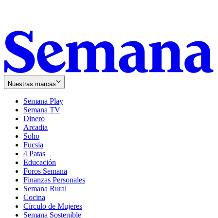
Nuestras marcas
Semana Play
Semana TV
Dinero
Arcadia
Soho
Opens
Fucsia
in
Opens
4 Patas
new
in
Educación
window
new
Foros Semana
window
Finanzas Personales
Semana Rural
Cocina
Círculo de Mujeres
Semana Sostenible