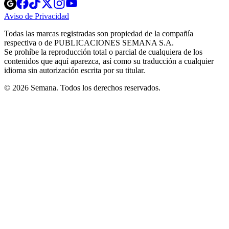
Opens
Opens
Opens
Opens
Opens
in
in
in
in
in
Aviso de Privacidad
Opens
new
new
new
new
new
in
window
window
window
window
window
Todas las marcas registradas son propiedad de la compañía
new
respectiva o de PUBLICACIONES SEMANA S.A.
window
Se prohíbe la reproducción total o parcial de cualquiera de los
contenidos que aquí aparezca, así como su traducción a cualquier
idioma sin autorización escrita por su titular.
© 2026 Semana. Todos los derechos reservados.