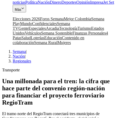
noticias
Política
Nación
Dinero
Deportes
Opinión
Impresa
Jet Set
Más
Elecciones 2026
Foros Semana
Mejor Colombia
Semana
Play
Mundo
Confidenciales
Semana
TV
Gente
Especiales
Arcadia
Tecnología
Turismo
Estados
Unidos
Vehículos
Semana Sostenible
Finanzas Personales
4
Patas
Salud
Loterías
Educación
Contenido en
colaboración
Semana Rural
Mujeres
Semana
|
Nación
|
Regionales
Transporte
Una millonada para el tren: la cifra que
hace parte del convenio región-nación
para financiar el proyecto ferroviario
RegioTram
El tramo norte del RegioTram conectará tres municipios de