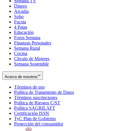
Semana TV
Dinero
Arcadia
Soho
Opens
Fucsia
in
Opens
4 Patas
new
in
Educación
window
new
Foros Semana
window
Finanzas Personales
Semana Rural
Cocina
Círculo de Mujeres
Semana Sostenible
Acerca de nosotros
Términos de uso
Opens
Política de Tratamiento de Datos
in
Opens
Términos suscripciones
new
Opens
in
Política de Riesgos C/ST
window
in
Opens
new
Política SAGRILAFT
Opens
new
in
window
Certificación ISSN
Opens
in
window
new
TyC Plan de Gobierno
in
new
Opens
window
Protección del consumidor
new
window
in
Opens
window
new
in