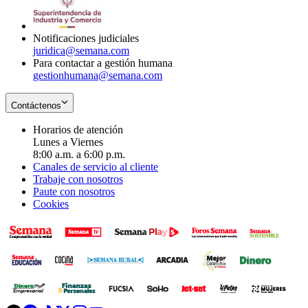
window
new
window
Notificaciones judiciales
juridica@semana.com
Para contactar a gestión humana
gestionhumana@semana.com
Contáctenos
Horarios de atención
Lunes a Viernes
8:00 a.m. a 6:00 p.m.
Canales de servicio al cliente
Trabaje con nosotros
Paute con nosotros
Cookies