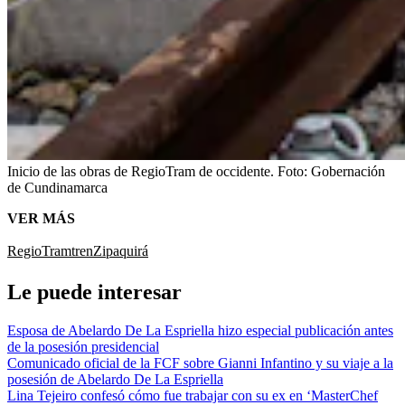
Inicio de las obras de RegioTram de occidente.
Foto:
Gobernación
de Cundinamarca
VER MÁS
RegioTram
tren
Zipaquirá
Le puede interesar
Esposa de Abelardo De La Espriella hizo especial publicación antes
de la posesión presidencial
Comunicado oficial de la FCF sobre Gianni Infantino y su viaje a la
posesión de Abelardo De La Espriella
Lina Tejeiro confesó cómo fue trabajar con su ex en ‘MasterChef