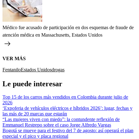
Médico fue acusado de participación en dos esquemas de fraude de
atención médica en Massachusetts, Estados Unidos
VER MÁS
Fentanilo
Estados Unidos
drogas
Le puede interesar
Top 15 de los carros más vendidos en Colombia durante julio de
2026
‘Expoferia de vehículos eléctricos e híbridos 2026’: lugar, fechas y
las más de 20 marcas que estarán
“Las mujeres viven con miedo”: la contundente reflexión de
Emmanuel Restrepo sobre el caso Jorge Alfredo Vargas
Bogotá se mueve para el festivo del 7 de agosto: así operará el plan
especial y el pico y placa regional