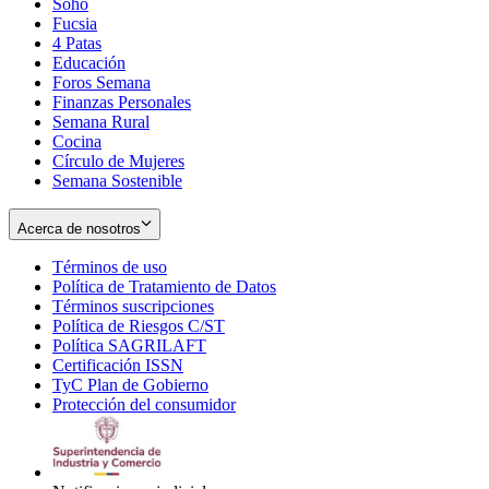
Soho
Opens
Fucsia
in
Opens
4 Patas
new
in
Educación
window
new
Foros Semana
window
Finanzas Personales
Semana Rural
Cocina
Círculo de Mujeres
Semana Sostenible
Acerca de nosotros
Términos de uso
Opens
Política de Tratamiento de Datos
in
Opens
Términos suscripciones
new
Opens
in
Política de Riesgos C/ST
window
in
Opens
new
Política SAGRILAFT
Opens
new
in
window
Certificación ISSN
Opens
in
window
new
TyC Plan de Gobierno
in
new
Opens
window
Protección del consumidor
new
window
in
Opens
window
new
in
window
new
window