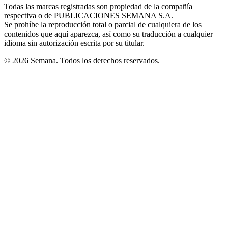
window
window
window
window
window
Todas las marcas registradas son propiedad de la compañía
new
respectiva o de PUBLICACIONES SEMANA S.A.
window
Se prohíbe la reproducción total o parcial de cualquiera de los
contenidos que aquí aparezca, así como su traducción a cualquier
idioma sin autorización escrita por su titular.
© 2026 Semana. Todos los derechos reservados.