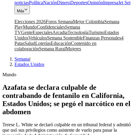
noticias
Política
Nación
Dinero
Deportes
Opinión
Impresa
Jet Set
Más
Elecciones 2026
Foros Semana
Mejor Colombia
Semana
Play
Mundo
Confidenciales
Semana
TV
Gente
Especiales
Arcadia
Tecnología
Turismo
Estados
Unidos
Vehículos
Semana Sostenible
Finanzas Personales
4
Patas
Salud
Loterías
Educación
Contenido en
colaboración
Semana Rural
Mujeres
Semana
|
Estados Unidos
Mundo
Azafata se declara culpable de
contrabando de fentanilo en California,
Estados Unidos; se pegó el narcótico en el
abdomen
Terese L. White se declaró culpable en un tribunal federal y admitió
que usó sus privilegios como asistente de vuelo para pasar la