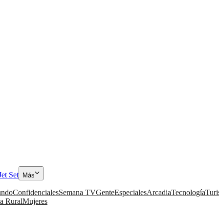
Jet Set
Más
ndo
Confidenciales
Semana TV
Gente
Especiales
Arcadia
Tecnología
Tur
a Rural
Mujeres