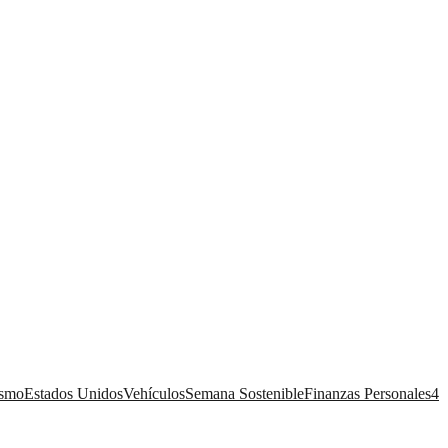
ismo
Estados Unidos
Vehículos
Semana Sostenible
Finanzas Personales
4