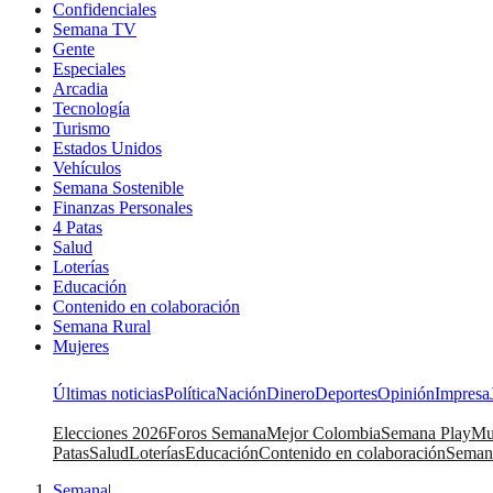
Confidenciales
Semana TV
Gente
Especiales
Arcadia
Tecnología
Turismo
Estados Unidos
Vehículos
Semana Sostenible
Finanzas Personales
4 Patas
Salud
Loterías
Educación
Contenido en colaboración
Semana Rural
Mujeres
Últimas noticias
Política
Nación
Dinero
Deportes
Opinión
Impresa
Elecciones 2026
Foros Semana
Mejor Colombia
Semana Play
Mu
Patas
Salud
Loterías
Educación
Contenido en colaboración
Seman
Semana
|