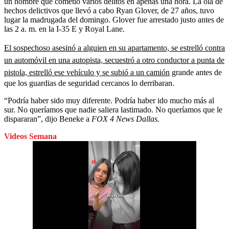
un hombre que cometió varios delitos en apenas una hora. La ola de
hechos delictivos que llevó a cabo Ryan Glover, de 27 años, tuvo
lugar la madrugada del domingo. Glover fue arrestado justo antes de
las 2 a. m. en la I-35 E y Royal Lane.
El sospechoso asesinó a alguien en su apartamento, se estrelló contra
un automóvil en una autopista, secuestró a otro conductor a punta de
pistola, estrelló ese vehículo y se subió a un camión
grande antes de
que los guardias de seguridad cercanos lo derribaran.
“Podría haber sido muy diferente. Podría haber ido mucho más al
sur. No queríamos que nadie saliera lastimado. No queríamos que le
dispararan”, dijo Beneke a
FOX 4 News Dallas.
Videos Semana