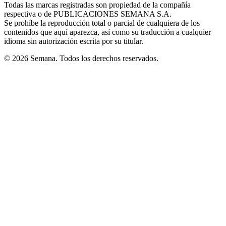
window
window
window
window
window
Todas las marcas registradas son propiedad de la compañía
new
respectiva o de PUBLICACIONES SEMANA S.A.
window
Se prohíbe la reproducción total o parcial de cualquiera de los
contenidos que aquí aparezca, así como su traducción a cualquier
idioma sin autorización escrita por su titular.
© 2026 Semana. Todos los derechos reservados.