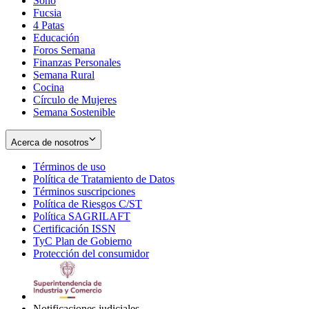
Soho
Opens
Fucsia
in
Opens
4 Patas
new
in
Educación
window
new
Foros Semana
window
Finanzas Personales
Semana Rural
Cocina
Círculo de Mujeres
Semana Sostenible
Acerca de nosotros
Términos de uso
Opens
Política de Tratamiento de Datos
in
Opens
Términos suscripciones
new
Opens
in
Política de Riesgos C/ST
window
in
Opens
new
Política SAGRILAFT
Opens
new
in
window
Certificación ISSN
Opens
in
window
new
TyC Plan de Gobierno
in
new
Opens
window
Protección del consumidor
new
window
in
Opens
window
new
in
window
new
window
Notificaciones judiciales