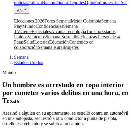
noticias
Política
Nación
Dinero
Deportes
Opinión
Impresa
Jet Set
Más
Elecciones 2026
Foros Semana
Mejor Colombia
Semana
Play
Mundo
Confidenciales
Semana
TV
Gente
Especiales
Arcadia
Tecnología
Turismo
Estados
Unidos
Vehículos
Semana Sostenible
Finanzas Personales
4
Patas
Salud
Loterías
Educación
Contenido en
colaboración
Semana Rural
Mujeres
Semana
|
Estados Unidos
Mundo
Un hombre es arrestado en ropa interior
por cometer varios delitos en una hora, en
Texas
Asesinó a alguien en su apartamento, se estrelló contra un automóvil
en una autopista, secuestró a otro conductor a punta de pistola,
estrelló ese vehículo y se subió a un camión.