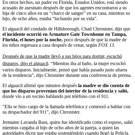
En otros hechos, un padre en Florida, Estados Unidos, está siendo
acusado de asesinato después de que los agentes encontraron a su
hija de cinco años en un “charco de sangre” en su casa, mientras su
hijo, de ocho años, estaba “luchando por su vida”.
El alguacil del condado de Hillsborough, Chad Chronister, dijo que
el incidente ocurrió en Armature Gate Townhome en Tampa,
Florida, el lunes por la noche,
poco después de que la madre de
los niños regresara a casa después de cenar, según
FOX 13.
Después de que la madre llevó a sus hijos para dormir, escuchó
disparos, dijo el alguacil
. “Mientras iba al baño, la mujer escuchó
varios disparos. Inicialmente, pensó que había pasado justo afuera
de la residencia”, dijo Chronister durante una conferencia de prensa.
El alguacil afirmó que minutos después
la madre se dio cuenta de
que los disparos provenían del interior de la residencia y salió,
donde vio a un vecino hablando por teléfono con el 911.
“Ella se hizo cargo de la llamada telefónica y comenzó a hablar con
su despachador del 911″, dijo Chronister.
Jermaine Lavanda Bass, quien fue identificado como el esposo, salió
mientras cargaba al hijo de ocho años de la pareja, a quien las
autoridades dicen que estaba sosteniéndolo cuando llegó la Policía.