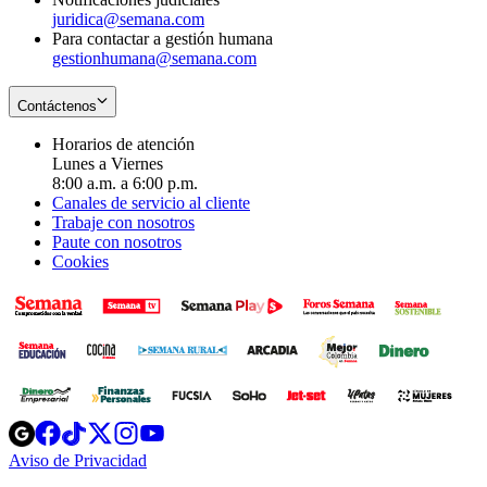
juridica@semana.com
Para contactar a gestión humana
gestionhumana@semana.com
Contáctenos
Horarios de atención
Lunes a Viernes
8:00 a.m. a 6:00 p.m.
Canales de servicio al cliente
Trabaje con nosotros
Paute con nosotros
Cookies
Opens
Opens
Opens
Opens
Opens
in
in
in
in
in
Aviso de Privacidad
Opens
new
new
new
new
new
in