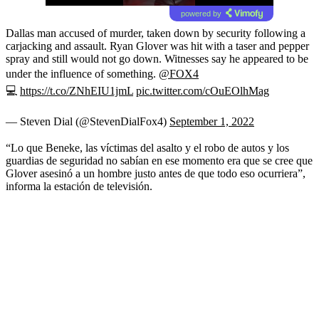
powered by
Dallas man accused of murder, taken down by security following a
carjacking and assault. Ryan Glover was hit with a taser and pepper
spray and still would not go down. Witnesses say he appeared to be
under the influence of something.
@FOX4
💻
https://t.co/ZNhEIU1jmL
pic.twitter.com/cOuEOlhMag
— Steven Dial (@StevenDialFox4)
September 1, 2022
“Lo que Beneke, las víctimas del asalto y el robo de autos y los
guardias de seguridad no sabían en ese momento era que se cree que
Glover asesinó a un hombre justo antes de que todo eso ocurriera”,
informa la estación de televisión.