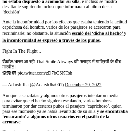
no estaba dispuesto a acomodar su silla
, e incluso se mostró
desafiante sugiriendo incluso que informaran al piloto de su
‘decisión’.
Ante la inconformidad por los efectos que estaba teniendo la actitud
caprichosa del hombre, varios de los pasajeros se acercaron para
recriminarle; no obstante, la situación
escaló del ‘dicho al hecho’ y
la inconformidad se expresó a través de los puños
.
Fight In The Flight ..
बैंकॉक-भारत आ रही Thai Smile Airways की फ्लाइट में यात्रियों के बीच
मारपीट।
🙈🙈🙈
pic.twitter.com/zD7bCSKTsh
— Adarsh Jha (@AdarshJha001)
December 29, 2022
Aunque las azafatas y algunos otros pasajeros intentaron mediar
para evitar que el hecho siguiera escalando, varios hombres
terminaron por dar certeros puños al pasajero ‘caprichoso’, quien
para ese momento ya se había levantado de su silla y
se encontraba
‘encarando’ a algunos otros usuarios en el pasillo de la
aeronave
.