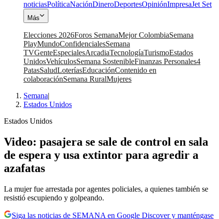
noticias
Política
Nación
Dinero
Deportes
Opinión
Impresa
Jet Set
Más
Elecciones 2026
Foros Semana
Mejor Colombia
Semana
Play
Mundo
Confidenciales
Semana
TV
Gente
Especiales
Arcadia
Tecnología
Turismo
Estados
Unidos
Vehículos
Semana Sostenible
Finanzas Personales
4
Patas
Salud
Loterías
Educación
Contenido en
colaboración
Semana Rural
Mujeres
Semana
|
Estados Unidos
Estados Unidos
Video: pasajera se sale de control en sala
de espera y usa extintor para agredir a
azafatas
La mujer fue arrestada por agentes policiales, a quienes también se
resistió escupiendo y golpeando.
Siga las noticias de SEMANA en Google Discover y manténgase