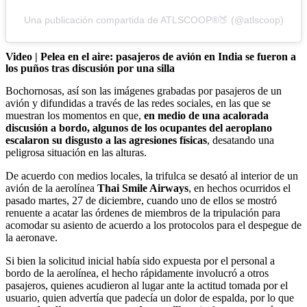
Una publicación compartida de ATLSCOOP®🍑 (@atlscoop)
Video | Pelea en el aire: pasajeros de avión en India se fueron a
los puños tras discusión por una silla
Bochornosas, así son las imágenes grabadas por pasajeros de un
avión y difundidas a través de las redes sociales, en las que se
muestran los momentos en que,
en medio de una acalorada
discusión a bordo, algunos de los ocupantes del aeroplano
escalaron su disgusto a las agresiones físicas
, desatando una
peligrosa situación en las alturas.
De acuerdo con medios locales, la trifulca se desató al interior de un
avión de la aerolínea
Thai Smile Airways
, en hechos ocurridos el
pasado martes, 27 de diciembre, cuando uno de ellos se mostró
renuente a acatar las órdenes de miembros de la tripulación para
acomodar su asiento de acuerdo a los protocolos para el despegue de
la aeronave.
Si bien la solicitud inicial había sido expuesta por el personal a
bordo de la aerolínea, el hecho rápidamente involucró a otros
pasajeros, quienes acudieron al lugar ante la actitud tomada por el
usuario, quien advertía que padecía un dolor de espalda, por lo que