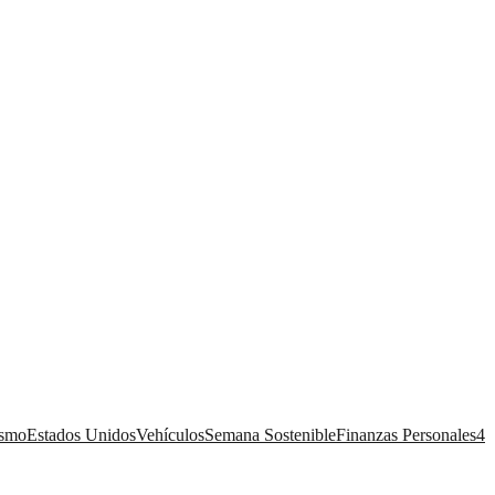
ismo
Estados Unidos
Vehículos
Semana Sostenible
Finanzas Personales
4