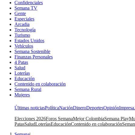
Confidenciales
Semana TV
Gente
Especiales
Arcadia
Tecnología
Turismo
Estados Unidos
Vehículos
Semana Sostenible
Finanzas Personales
4 Patas
Salud
Loterías
Educación
Contenido en colaboración
Semana Rural
Mujeres
Últimas noticias
Política
Nación
Dinero
Deportes
Opinión
Impresa
Elecciones 2026
Foros Semana
Mejor Colombia
Semana Play
Mu
Patas
Salud
Loterías
Educación
Contenido en colaboración
Seman
Semana
|