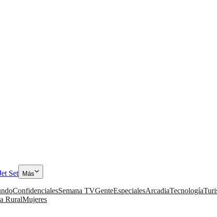
Jet Set
Más
ndo
Confidenciales
Semana TV
Gente
Especiales
Arcadia
Tecnología
Tur
a Rural
Mujeres