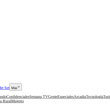
Jet Set
Más
ndo
Confidenciales
Semana TV
Gente
Especiales
Arcadia
Tecnología
Tur
a Rural
Mujeres