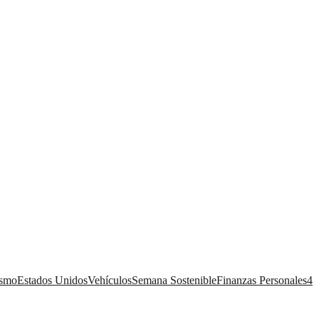
ismo
Estados Unidos
Vehículos
Semana Sostenible
Finanzas Personales
4