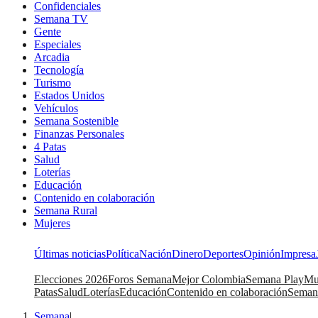
Confidenciales
Semana TV
Gente
Especiales
Arcadia
Tecnología
Turismo
Estados Unidos
Vehículos
Semana Sostenible
Finanzas Personales
4 Patas
Salud
Loterías
Educación
Contenido en colaboración
Semana Rural
Mujeres
Últimas noticias
Política
Nación
Dinero
Deportes
Opinión
Impresa
Elecciones 2026
Foros Semana
Mejor Colombia
Semana Play
Mu
Patas
Salud
Loterías
Educación
Contenido en colaboración
Seman
Semana
|