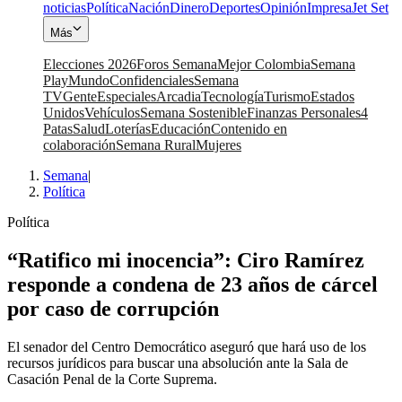
noticias
Política
Nación
Dinero
Deportes
Opinión
Impresa
Jet Set
Más
Elecciones 2026
Foros Semana
Mejor Colombia
Semana
Play
Mundo
Confidenciales
Semana
TV
Gente
Especiales
Arcadia
Tecnología
Turismo
Estados
Unidos
Vehículos
Semana Sostenible
Finanzas Personales
4
Patas
Salud
Loterías
Educación
Contenido en
colaboración
Semana Rural
Mujeres
Semana
|
Política
Política
“Ratifico mi inocencia”: Ciro Ramírez
responde a condena de 23 años de cárcel
por caso de corrupción
El senador del Centro Democrático aseguró que hará uso de los
recursos jurídicos para buscar una absolución ante la Sala de
Casación Penal de la Corte Suprema.