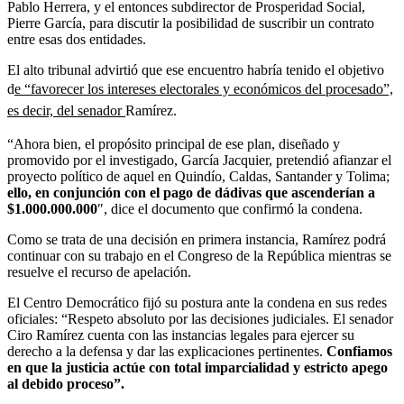
Pablo Herrera, y el entonces subdirector de Prosperidad Social,
Pierre García, para discutir la posibilidad de suscribir un contrato
entre esas dos entidades.
El alto tribunal advirtió que ese encuentro habría tenido el objetivo
d
e “favorecer los intereses electorales y económicos del procesado”,
es decir, del senador
Ramírez.
“Ahora bien, el propósito principal de ese plan, diseñado y
promovido por el investigado, García Jacquier, pretendió afianzar el
proyecto político de aquel en Quindío, Caldas, Santander y Tolima;
ello, en conjunción con el pago de dádivas que ascenderían a
$1.000.000.000
″, dice el documento que confirmó la condena.
Como se trata de una decisión en primera instancia, Ramírez podrá
continuar con su trabajo en el Congreso de la República mientras se
resuelve el recurso de apelación.
El Centro Democrático fijó su postura ante la condena en sus redes
oficiales: “Respeto absoluto por las decisiones judiciales. El senador
Ciro Ramírez cuenta con las instancias legales para ejercer su
derecho a la defensa y dar las explicaciones pertinentes.
Confiamos
en que la justicia actúe con total imparcialidad y estricto apego
al debido proceso”.