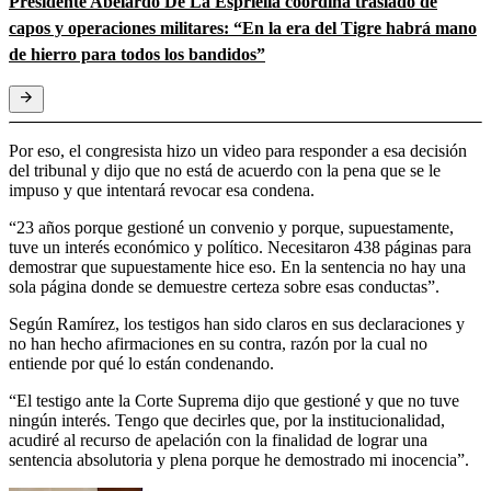
Presidente Abelardo De La Espriella coordina traslado de
capos y operaciones militares: “En la era del Tigre habrá mano
de hierro para todos los bandidos”
Por eso, el congresista hizo un video para responder a esa decisión
del tribunal y dijo que no está de acuerdo con la pena que se le
impuso y que intentará revocar esa condena.
“23 años porque gestioné un convenio y porque, supuestamente,
tuve un interés económico y político. Necesitaron 438 páginas para
demostrar que supuestamente hice eso. En la sentencia no hay una
sola página donde se demuestre certeza sobre esas conductas”.
Según Ramírez, los testigos han sido claros en sus declaraciones y
no han hecho afirmaciones en su contra, razón por la cual no
entiende por qué lo están condenando.
“El testigo ante la Corte Suprema dijo que gestioné y que no tuve
ningún interés. Tengo que decirles que, por la institucionalidad,
acudiré al recurso de apelación con la finalidad de lograr una
sentencia absolutoria y plena porque he demostrado mi inocencia”.