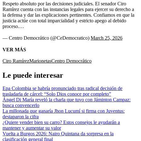
Respeto absoluto por las decisiones judiciales. El senador Ciro
Ramírez cuenta con las instancias legales para ejercer su derecho a
la defensa y dar las explicaciones pertinentes. Confiamos en que la
justicia actúe con total imparcialidad y estricto apego al debido
proceso.…
— Centro Democrático (@CeDemocratico)
March 25, 2026
VER MÁS
Ciro Ramírez
Marionetas
Centro Democrático
Le puede interesar
Epa Colombia se habría pronunciado tras radical decisión de
trasladarla de cárcel: “Solo Dios conoce por completo”
Ángel Di María reveló la charla que tuvo con Jáminton Campaz:
busca convencerlo
La millonada que ganaría Jhon Lucumí si firma con Juventus:
destaparon la cifra
¿Quiere vender bien su carro? Estos consejos le ayudarán a
mantener y aumentar su valor
Vuelta a Burgos 2026: Nairo Quintana da sorpresa en la
clasificación general final