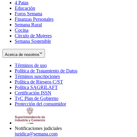
4 Patas
new
in
Educación
window
new
Foros Semana
window
Finanzas Personales
Semana Rural
Cocina
Círculo de Mujeres
Semana Sostenible
Acerca de nosotros
Términos de uso
Opens
Política de Tratamiento de Datos
in
Opens
Términos suscripciones
new
Opens
in
Política de Riesgos C/ST
window
in
Opens
new
Política SAGRILAFT
Opens
new
in
window
Certificación ISSN
Opens
in
window
new
TyC Plan de Gobierno
in
new
Opens
window
Protección del consumidor
new
window
in
Opens
window
new
in
window
new
window
Notificaciones judiciales
juridica@semana.com