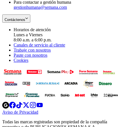
Para contactar a gestión humana
gestionhumana@semana.com
Contáctenos
Horarios de atención
Lunes a Viernes
8:00 a.m. a 6:00 p.m.
Canales de servicio al cliente
Trabaje con nosotros
Paute con nosotros
Cookies
Opens
Opens
Opens
Opens
Opens
in
in
in
in
in
Aviso de Privacidad
Opens
new
new
new
new
new
in
window
window
window
window
window
Todas las marcas registradas son propiedad de la compañía
new
respectiva o de PUBLICACIONES SEMANA S.A.