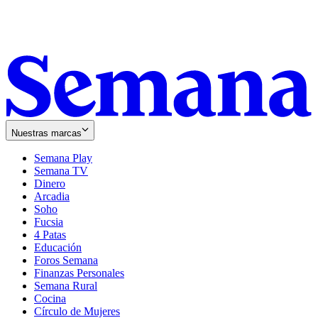
Nuestras marcas
Semana Play
Semana TV
Dinero
Arcadia
Soho
Opens
Fucsia
in
Opens
4 Patas
new
in
Educación
window
new
Foros Semana
window
Finanzas Personales
Semana Rural
Cocina
Círculo de Mujeres