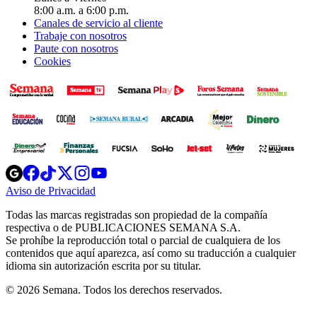
8:00 a.m. a 6:00 p.m.
Canales de servicio al cliente
Trabaje con nosotros
Paute con nosotros
Cookies
Opens
Opens
Opens
Opens
Opens
in
in
in
in
in
Aviso de Privacidad
Opens
new
new
new
new
new
in
window
window
window
window
window
Todas las marcas registradas son propiedad de la compañía
new
respectiva o de PUBLICACIONES SEMANA S.A.
window
Se prohíbe la reproducción total o parcial de cualquiera de los
contenidos que aquí aparezca, así como su traducción a cualquier
idioma sin autorización escrita por su titular.
© 2026 Semana. Todos los derechos reservados.