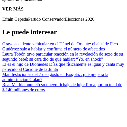
VER MÁS
Efraín Cepeda
Partido Conservador
Elecciones 2026
Le puede interesar
Grave accidente vehicular en el Túnel de Oriente: el alcalde Fico
Gutiérrez sale a hablar y confirma el número de afectados
Laura Tobón tuvo particular reacción en la revelación de sexo de su
segundo bebé; su cara dio de qué hablar: “Yo, en shock”
Él es el hijo de Diomedes Díaz que físicamente es igual y canta muy
parecido al Cacique de la Junta
Manifestaciones del 7 de agosto en Bogotá: ¿qué prepara la
administración Galán?
Real Madrid anunció su nuevo fichaje de lujo: firma por un total de
$ 140 millones de euros