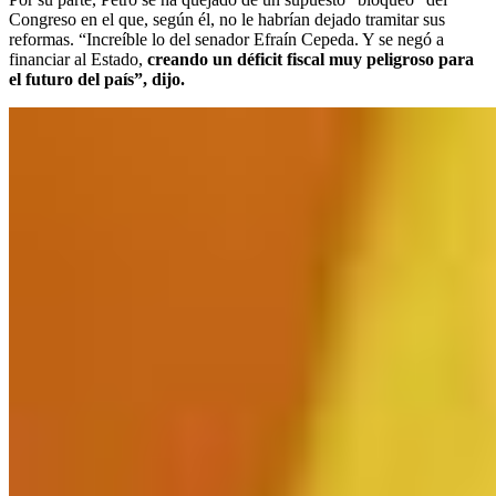
Congreso en el que, según él, no le habrían dejado tramitar sus
reformas. “Increíble lo del senador Efraín Cepeda. Y se negó a
financiar al Estado,
creando un déficit fiscal muy peligroso para
el futuro del país”, dijo.