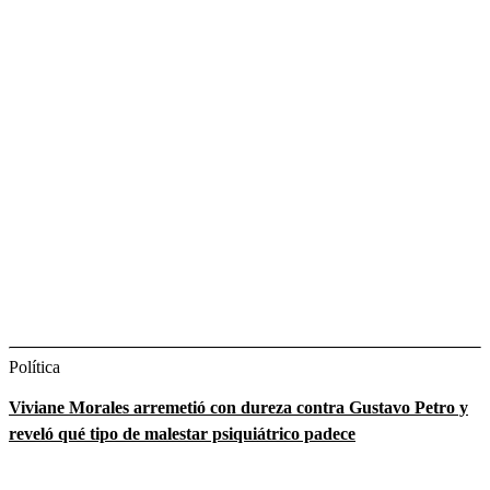
Política
Viviane Morales arremetió con dureza contra Gustavo Petro y
reveló qué tipo de malestar psiquiátrico padece