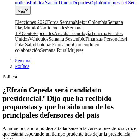
noticias
Política
Nación
Dinero
Deportes
Opinión
Impresa
Jet Set
Más
Elecciones 2026
Foros Semana
Mejor Colombia
Semana
Play
Mundo
Confidenciales
Semana
TV
Gente
Especiales
Arcadia
Tecnología
Turismo
Estados
Unidos
Vehículos
Semana Sostenible
Finanzas Personales
4
Patas
Salud
Loterías
Educación
Contenido en
colaboración
Semana Rural
Mujeres
Semana
|
Política
Política
¿Efraín Cepeda será candidato
presidencial? Dijo que ha recibido
propuestas y que ha sido uno de los
principales defensores del país
Aunque por ahora no descarta lanzarse a la carrera presidencial, dice
que estaría esperando un tiempo prudente tras dejar la presidencia