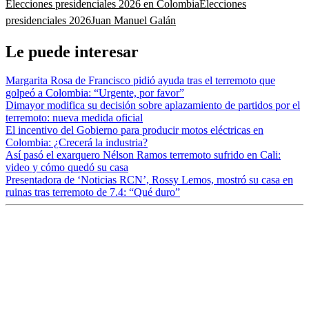
Elecciones presidenciales 2026 en Colombia
Elecciones
presidenciales 2026
Juan Manuel Galán
Le puede interesar
Margarita Rosa de Francisco pidió ayuda tras el terremoto que
golpeó a Colombia: “Urgente, por favor”
Dimayor modifica su decisión sobre aplazamiento de partidos por el
terremoto: nueva medida oficial
El incentivo del Gobierno para producir motos eléctricas en
Colombia: ¿Crecerá la industria?
Así pasó el exarquero Nélson Ramos terremoto sufrido en Cali:
video y cómo quedó su casa
Presentadora de ‘Noticias RCN’, Rossy Lemos, mostró su casa en
ruinas tras terremoto de 7.4: “Qué duro”