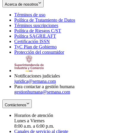
Acerca de nosotros
Términos de uso
Opens
Política de Tratamiento de Datos
in
Opens
Términos suscripciones
new
Opens
in
Política de Riesgos C/ST
window
in
Opens
new
Política SAGRILAFT
Opens
new
in
window
Certificación ISSN
Opens
in
window
new
TyC Plan de Gobierno
in
new
Opens
window
Protección del consumidor
new
window
in
Opens
window
new
in
window
new
window
Notificaciones judiciales
juridica@semana.com
Para contactar a gestión humana
gestionhumana@semana.com
Contáctenos
Horarios de atención
Lunes a Viernes
8:00 a.m. a 6:00 p.m.
Canales de servicio al cliente