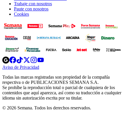
Trabaje con nosotros
Paute con nosotros
Cookies
Opens
Opens
Opens
Opens
Opens
in
in
in
in
in
Aviso de Privacidad
Opens
new
new
new
new
new
in
window
window
window
window
window
Todas las marcas registradas son propiedad de la compañía
new
respectiva o de PUBLICACIONES SEMANA S.A.
window
Se prohíbe la reproducción total o parcial de cualquiera de los
contenidos que aquí aparezca, así como su traducción a cualquier
idioma sin autorización escrita por su titular.
© 2026 Semana. Todos los derechos reservados.