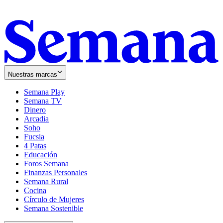
Nuestras marcas
Semana Play
Semana TV
Dinero
Arcadia
Soho
Opens
Fucsia
in
Opens
4 Patas
new
in
Educación
window
new
Foros Semana
window
Finanzas Personales
Semana Rural
Cocina
Círculo de Mujeres
Semana Sostenible