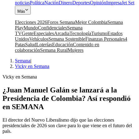
noticias
Política
Nación
Dinero
Deportes
Opinión
Impresa
Jet Set
Más
Elecciones 2026
Foros Semana
Mejor Colombia
Semana
Play
Mundo
Confidenciales
Semana
TV
Gente
Especiales
Arcadia
Tecnología
Turismo
Estados
Unidos
Vehículos
Semana Sostenible
Finanzas Personales
4
Patas
Salud
Loterías
Educación
Contenido en
colaboración
Semana Rural
Mujeres
Semana
|
Vicky en Semana
Vicky en Semana
¿Juan Manuel Galán se lanzará a la
Presidencia de Colombia? Así respondió
en SEMANA
El director del Nuevo Liberalismo dijo que las elecciones
presidenciales de 2026 son clave para lo que viene en el futuro del
país.