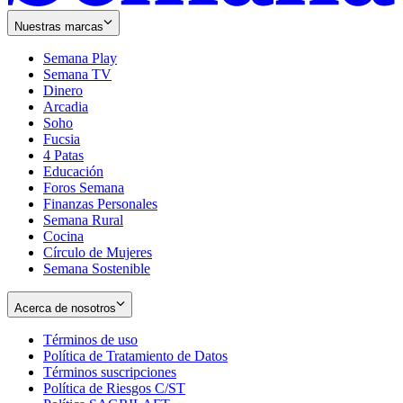
Nuestras marcas
Semana Play
Semana TV
Dinero
Arcadia
Soho
Opens
Fucsia
in
Opens
4 Patas
new
in
Educación
window
new
Foros Semana
window
Finanzas Personales
Semana Rural
Cocina
Círculo de Mujeres
Semana Sostenible
Acerca de nosotros
Términos de uso
Opens
Política de Tratamiento de Datos
in
Opens
Términos suscripciones
new
Opens
in
Política de Riesgos C/ST
window
in
Opens
new