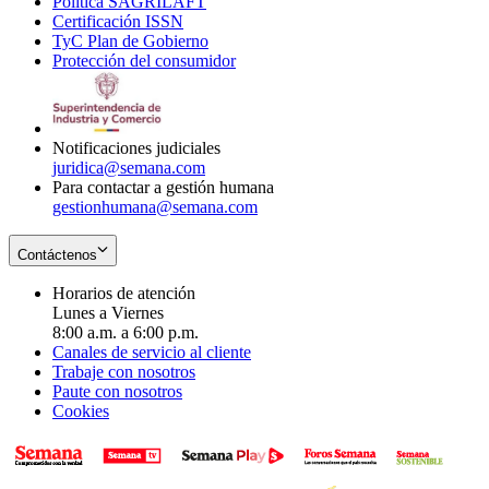
Política SAGRILAFT
Opens
new
in
window
Certificación ISSN
Opens
in
window
new
TyC Plan de Gobierno
in
new
Opens
window
Protección del consumidor
new
window
in
Opens
window
new
in
window
new
window
Notificaciones judiciales
juridica@semana.com
Para contactar a gestión humana
gestionhumana@semana.com
Contáctenos
Horarios de atención
Lunes a Viernes
8:00 a.m. a 6:00 p.m.
Canales de servicio al cliente
Trabaje con nosotros
Paute con nosotros
Cookies