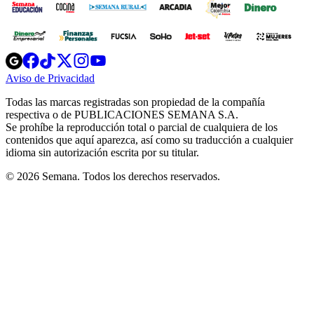
Opens
Opens
Opens
Opens
Opens
in
in
in
in
in
Aviso de Privacidad
Opens
new
new
new
new
new
in
window
window
window
window
window
Todas las marcas registradas son propiedad de la compañía
new
respectiva o de PUBLICACIONES SEMANA S.A.
window
Se prohíbe la reproducción total o parcial de cualquiera de los
contenidos que aquí aparezca, así como su traducción a cualquier
idioma sin autorización escrita por su titular.
© 2026 Semana. Todos los derechos reservados.