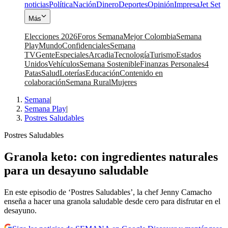
noticias
Política
Nación
Dinero
Deportes
Opinión
Impresa
Jet Set
Más
Elecciones 2026
Foros Semana
Mejor Colombia
Semana
Play
Mundo
Confidenciales
Semana
TV
Gente
Especiales
Arcadia
Tecnología
Turismo
Estados
Unidos
Vehículos
Semana Sostenible
Finanzas Personales
4
Patas
Salud
Loterías
Educación
Contenido en
colaboración
Semana Rural
Mujeres
Semana
|
Semana Play
|
Postres Saludables
Postres Saludables
Granola keto: con ingredientes naturales
para un desayuno saludable
En este episodio de ‘Postres Saludables’, la chef Jenny Camacho
enseña a hacer una granola saludable desde cero para disfrutar en el
desayuno.