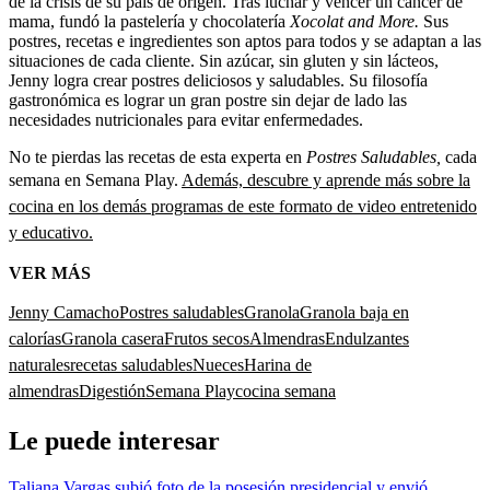
de la crisis de su país de origen. Tras luchar y vencer un cáncer de
mama, fundó la pastelería y chocolatería
Xocolat and More.
Sus
postres, recetas e ingredientes son aptos para todos y se adaptan a las
situaciones de cada cliente. Sin azúcar, sin gluten y sin lácteos,
Jenny logra crear postres deliciosos y saludables. Su filosofía
gastronómica es lograr un gran postre sin dejar de lado las
necesidades nutricionales para evitar enfermedades.
No te pierdas las recetas de esta experta en
Postres Saludables,
cada
semana en Semana Play.
Además, descubre y aprende más sobre la
cocina en los demás programas de este formato de video entretenido
y educativo.
VER MÁS
Jenny Camacho
Postres saludables
Granola
Granola baja en
calorías
Granola casera
Frutos secos
Almendras
Endulzantes
naturales
recetas saludables
Nueces
Harina de
almendras
Digestión
Semana Play
cocina semana
Le puede interesar
Taliana Vargas subió foto de la posesión presidencial y envió