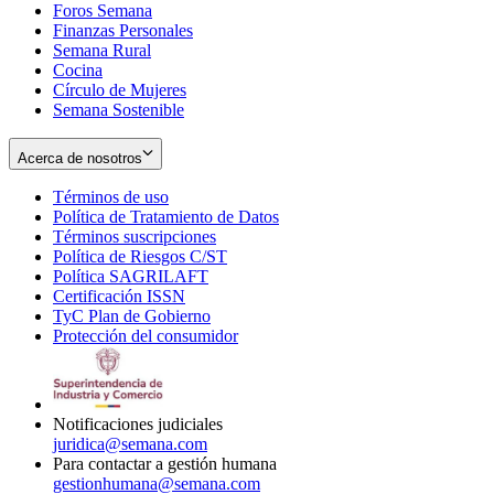
Foros Semana
window
Finanzas Personales
Semana Rural
Cocina
Círculo de Mujeres
Semana Sostenible
Acerca de nosotros
Términos de uso
Opens
Política de Tratamiento de Datos
in
Opens
Términos suscripciones
new
Opens
in
Política de Riesgos C/ST
window
in
Opens
new
Política SAGRILAFT
Opens
new
in
window
Certificación ISSN
Opens
in
window
new
TyC Plan de Gobierno
in
new
Opens
window
Protección del consumidor
new
window
in
Opens
window
new
in
window
new
window
Notificaciones judiciales
juridica@semana.com
Para contactar a gestión humana
gestionhumana@semana.com