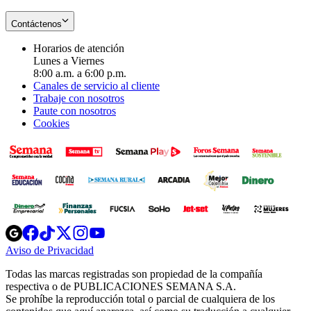
Contáctenos
Horarios de atención
Lunes a Viernes
8:00 a.m. a 6:00 p.m.
Canales de servicio al cliente
Trabaje con nosotros
Paute con nosotros
Cookies
Opens
Opens
Opens
Opens
Opens
in
in
in
in
in
Aviso de Privacidad
Opens
new
new
new
new
new
in
window
window
window
window
window
Todas las marcas registradas son propiedad de la compañía
new
respectiva o de PUBLICACIONES SEMANA S.A.
window
Se prohíbe la reproducción total o parcial de cualquiera de los