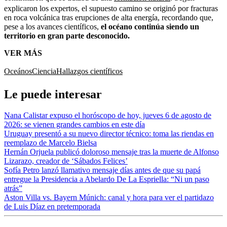
explicaron los expertos, el supuesto camino se originó por fracturas
en roca volcánica tras erupciones de alta energía, recordando que,
pese a los avances científicos,
el océano continúa siendo un
territorio en gran parte desconocido.
VER MÁS
Oceános
Ciencia
Hallazgos científicos
Le puede interesar
Nana Calistar expuso el horóscopo de hoy, jueves 6 de agosto de
2026: se vienen grandes cambios en este día
Uruguay presentó a su nuevo director técnico: toma las riendas en
reemplazo de Marcelo Bielsa
Hernán Orjuela publicó doloroso mensaje tras la muerte de Alfonso
Lizarazo, creador de ‘Sábados Felices’
Sofía Petro lanzó llamativo mensaje días antes de que su papá
entregue la Presidencia a Abelardo De La Espriella: “Ni un paso
atrás”
Aston Villa vs. Bayern Múnich: canal y hora para ver el partidazo
de Luis Díaz en pretemporada