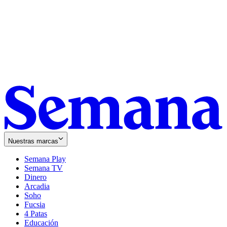
Nuestras marcas
Semana Play
Semana TV
Dinero
Arcadia
Soho
Opens
Fucsia
in
Opens
4 Patas
new
in
Educación
window
new