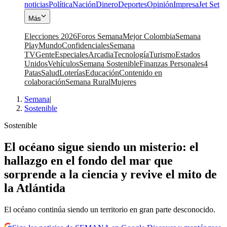
noticias
Política
Nación
Dinero
Deportes
Opinión
Impresa
Jet Set
Más
Elecciones 2026
Foros Semana
Mejor Colombia
Semana
Play
Mundo
Confidenciales
Semana
TV
Gente
Especiales
Arcadia
Tecnología
Turismo
Estados
Unidos
Vehículos
Semana Sostenible
Finanzas Personales
4
Patas
Salud
Loterías
Educación
Contenido en
colaboración
Semana Rural
Mujeres
Semana
|
Sostenible
Sostenible
El océano sigue siendo un misterio: el
hallazgo en el fondo del mar que
sorprende a la ciencia y revive el mito de
la Atlántida
El océano continúa siendo un territorio en gran parte desconocido.