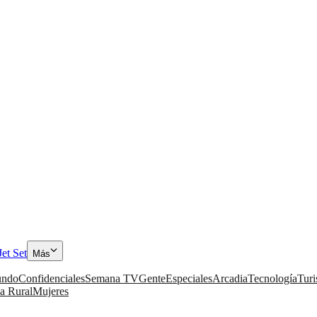
Jet Set
Más
ndo
Confidenciales
Semana TV
Gente
Especiales
Arcadia
Tecnología
Tur
a Rural
Mujeres