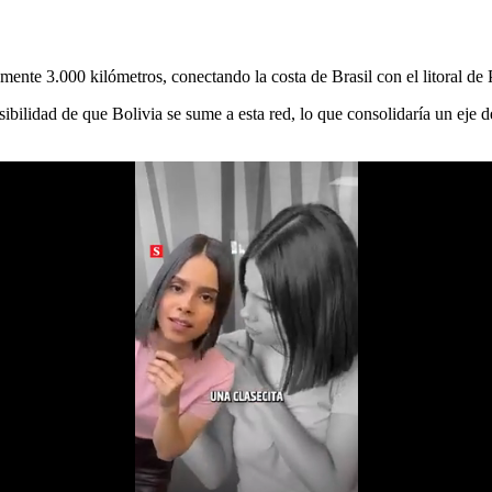
mente 3.000 kilómetros, conectando la costa de Brasil con el litoral de 
sibilidad de que Bolivia se sume a esta red, lo que consolidaría un eje d