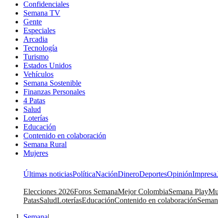
Confidenciales
Semana TV
Gente
Especiales
Arcadia
Tecnología
Turismo
Estados Unidos
Vehículos
Semana Sostenible
Finanzas Personales
4 Patas
Salud
Loterías
Educación
Contenido en colaboración
Semana Rural
Mujeres
Últimas noticias
Política
Nación
Dinero
Deportes
Opinión
Impresa
Elecciones 2026
Foros Semana
Mejor Colombia
Semana Play
Mu
Patas
Salud
Loterías
Educación
Contenido en colaboración
Seman
Semana
|