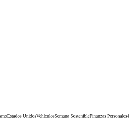
ismo
Estados Unidos
Vehículos
Semana Sostenible
Finanzas Personales
4