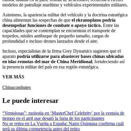
modelos de patrullaje marítimo y vehículos experimentales militares.
Asimismo, la apariencia militar del vehículo y la doctrina estratégica
china alimentan las sospechas de que
el ekranoplano podría
desempeñar funciones de combate o apoyo táctico.
Entre las
capacidades que se contemplan se encuentran el transporte de
torpedos, misiles antibuque de pequeño tamaño, cargas de
profundidad e incluso drones lanzados desde el aire.
Incluso, especialistas de la firma Grey Dynamics sugieren que el
aparato
podría utilizarse para abastecer bases chinas ubicadas
en islas remotas del mar de China Meridional
, fortaleciendo así
la presencia militar del país en esa región estratégica.
VER MÁS
China
combates
Le puede interesar
“Ventajosas”: molestia en ‘MasterChef Celebrity’ por la ventaja de
tiempo en el atril que desató la furia de los participantes
No se retira en La Vuelta a España: Nairo Quintana confirma cuál
será su última competencia antes del retiro