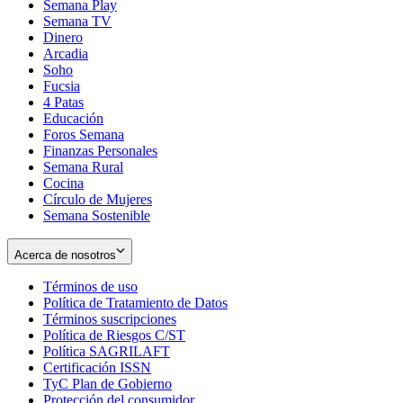
Semana Play
Semana TV
Dinero
Arcadia
Soho
Opens
Fucsia
in
Opens
4 Patas
new
in
Educación
window
new
Foros Semana
window
Finanzas Personales
Semana Rural
Cocina
Círculo de Mujeres
Semana Sostenible
Acerca de nosotros
Términos de uso
Opens
Política de Tratamiento de Datos
in
Opens
Términos suscripciones
new
Opens
in
Política de Riesgos C/ST
window
in
Opens
new
Política SAGRILAFT
Opens
new
in
window
Certificación ISSN
Opens
in
window
new
TyC Plan de Gobierno
in
new
Opens
window
Protección del consumidor
new
window
in
Opens