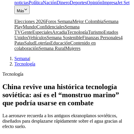
noticias
Política
Nación
Dinero
Deportes
Opinión
Impresa
Jet Set
Más
Elecciones 2026
Foros Semana
Mejor Colombia
Semana
Play
Mundo
Confidenciales
Semana
TV
Gente
Especiales
Arcadia
Tecnología
Turismo
Estados
Unidos
Vehículos
Semana Sostenible
Finanzas Personales
4
Patas
Salud
Loterías
Educación
Contenido en
colaboración
Semana Rural
Mujeres
Semana
|
Tecnología
Tecnología
China revive una histórica tecnología
soviética: así es el “monstruo marino”
que podría usarse en combate
La aeronave recuerda a los antiguos ekranoplanos soviéticos,
diseñados para desplazarse rápidamente sobre el agua gracias al
efecto suelo.