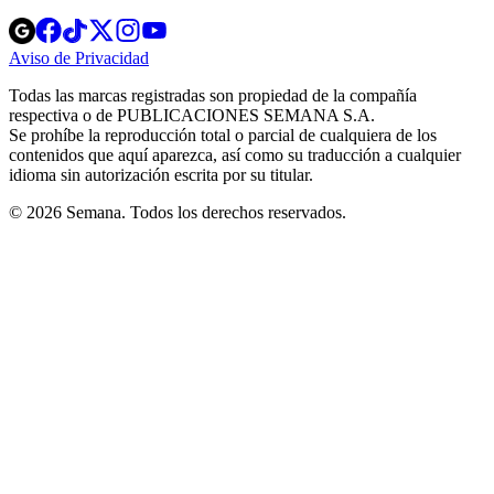
Opens
Opens
Opens
Opens
Opens
in
in
in
in
in
Aviso de Privacidad
Opens
new
new
new
new
new
in
window
window
window
window
window
Todas las marcas registradas son propiedad de la compañía
new
respectiva o de PUBLICACIONES SEMANA S.A.
window
Se prohíbe la reproducción total o parcial de cualquiera de los
contenidos que aquí aparezca, así como su traducción a cualquier
idioma sin autorización escrita por su titular.
© 2026 Semana. Todos los derechos reservados.