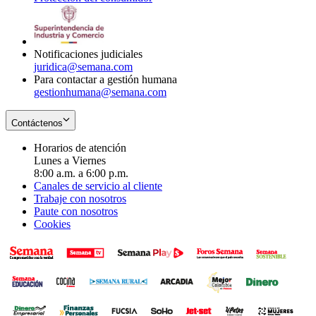
window
new
in
window
new
window
Notificaciones judiciales
juridica@semana.com
Para contactar a gestión humana
gestionhumana@semana.com
Contáctenos
Horarios de atención
Lunes a Viernes
8:00 a.m. a 6:00 p.m.
Canales de servicio al cliente
Trabaje con nosotros
Paute con nosotros
Cookies