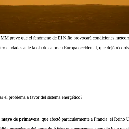
 OMM prevé que el fenómeno de El Niño provocará condiciones meteorol
uatro ciudades ante la ola de calor en Europa occidental, que dejó récor
ar el problema a favor del sistema energético?
de mayo de primavera
, que afectó particularmente a Francia, el Reino U
cálido procedente del norte de África que permanece atrapado bajo un si