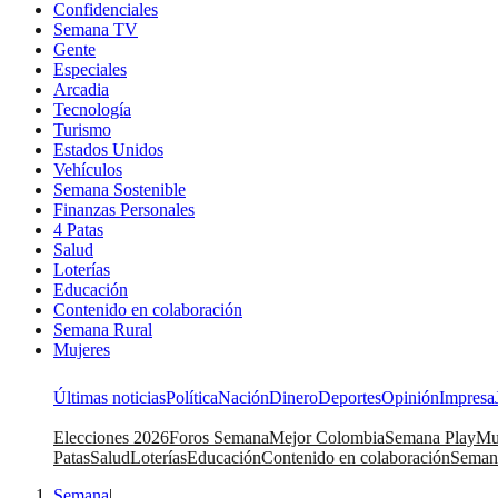
Confidenciales
Semana TV
Gente
Especiales
Arcadia
Tecnología
Turismo
Estados Unidos
Vehículos
Semana Sostenible
Finanzas Personales
4 Patas
Salud
Loterías
Educación
Contenido en colaboración
Semana Rural
Mujeres
Últimas noticias
Política
Nación
Dinero
Deportes
Opinión
Impresa
Elecciones 2026
Foros Semana
Mejor Colombia
Semana Play
Mu
Patas
Salud
Loterías
Educación
Contenido en colaboración
Seman
Semana
|