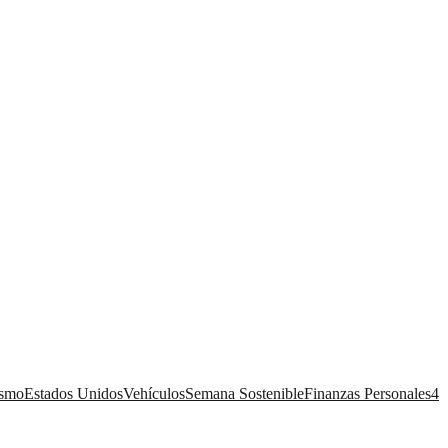
ismo
Estados Unidos
Vehículos
Semana Sostenible
Finanzas Personales
4