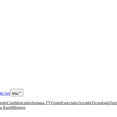
Jet Set
Más
ndo
Confidenciales
Semana TV
Gente
Especiales
Arcadia
Tecnología
Tur
a Rural
Mujeres