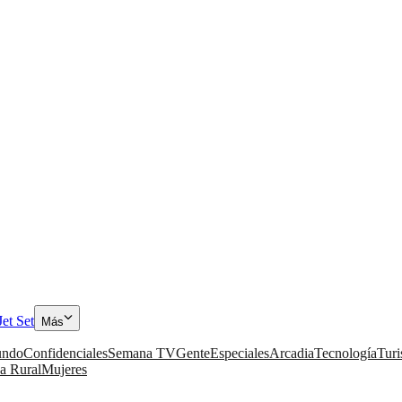
Jet Set
Más
ndo
Confidenciales
Semana TV
Gente
Especiales
Arcadia
Tecnología
Tur
a Rural
Mujeres