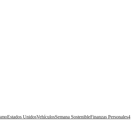
ismo
Estados Unidos
Vehículos
Semana Sostenible
Finanzas Personales
4