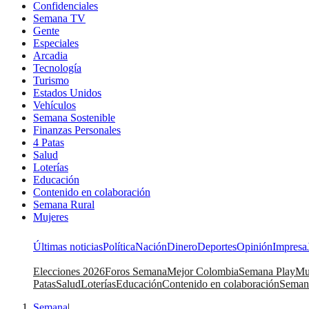
Confidenciales
Semana TV
Gente
Especiales
Arcadia
Tecnología
Turismo
Estados Unidos
Vehículos
Semana Sostenible
Finanzas Personales
4 Patas
Salud
Loterías
Educación
Contenido en colaboración
Semana Rural
Mujeres
Últimas noticias
Política
Nación
Dinero
Deportes
Opinión
Impresa
Elecciones 2026
Foros Semana
Mejor Colombia
Semana Play
Mu
Patas
Salud
Loterías
Educación
Contenido en colaboración
Seman
Semana
|