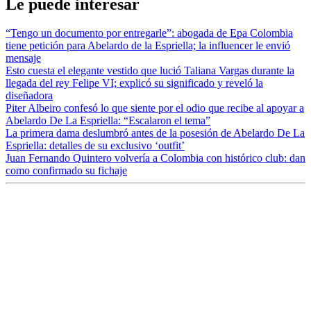
Le puede interesar
“Tengo un documento por entregarle”: abogada de Epa Colombia
tiene petición para Abelardo de la Espriella; la influencer le envió
mensaje
Esto cuesta el elegante vestido que lució Taliana Vargas durante la
llegada del rey Felipe VI; explicó su significado y reveló la
diseñadora
Piter Albeiro confesó lo que siente por el odio que recibe al apoyar a
Abelardo De La Espriella: “Escalaron el tema”
La primera dama deslumbró antes de la posesión de Abelardo De La
Espriella: detalles de su exclusivo ‘outfit’
Juan Fernando Quintero volvería a Colombia con histórico club: dan
como confirmado su fichaje