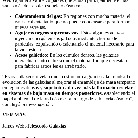
Webb apunta a varios culpables que actúan principalmente en las
zonas más densas del esqueleto cósmico:
Calentamiento del gas:
En regiones con mucha materia, el
gas se calienta tanto que no puede condensarse para formar
nuevas estrellas.
Agujeros negros supermasivos:
Estos gigantes activos
inyectan energía en sus galaxias mediante chorros de
partículas, expulsando o calentando el material necesario para
la vida estelar.
Acoso galáctico:
En los cúmulos densos, las galaxias
interactúan tanto entre sí que el material frío que necesitan
para fabricar astros les es arrebatado.
“Estos hallazgos revelan que la estructura a gran escala impulsa la
evolución de las galaxias al mejorar el ensamblaje de masa temprano
en regiones densas y
suprimir cada vez más la formación estelar
en sistemas de baja masa en tiempos posteriores
, estableciendo el
papel ambiental de la red cósmica a lo largo de la historia cósmica”,
concluyó la investigación.
VER MÁS
James Webb
Telescopio
Galaxias