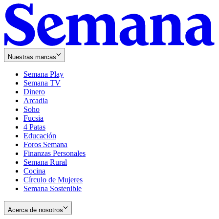
Nuestras marcas
Semana Play
Semana TV
Dinero
Arcadia
Soho
Opens
Fucsia
in
Opens
4 Patas
new
in
Educación
window
new
Foros Semana
window
Finanzas Personales
Semana Rural
Cocina
Círculo de Mujeres
Semana Sostenible
Acerca de nosotros