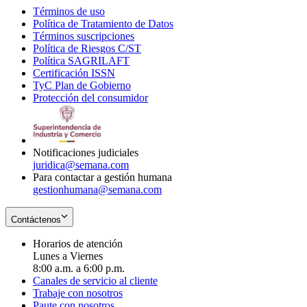
Términos de uso
Opens
Política de Tratamiento de Datos
in
Opens
Términos suscripciones
new
Opens
in
Política de Riesgos C/ST
window
in
Opens
new
Política SAGRILAFT
Opens
new
in
window
Certificación ISSN
Opens
in
window
new
TyC Plan de Gobierno
in
new
Opens
window
Protección del consumidor
new
window
in
Opens
window
new
in
window
new
window
Notificaciones judiciales
juridica@semana.com
Para contactar a gestión humana
gestionhumana@semana.com
Contáctenos
Horarios de atención
Lunes a Viernes
8:00 a.m. a 6:00 p.m.
Canales de servicio al cliente
Trabaje con nosotros
Paute con nosotros