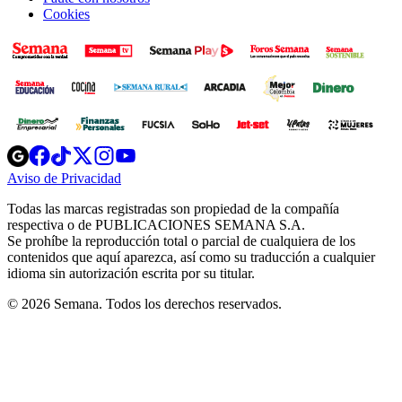
Cookies
Opens
Opens
Opens
Opens
Opens
in
in
in
in
in
Aviso de Privacidad
Opens
new
new
new
new
new
in
window
window
window
window
window
Todas las marcas registradas son propiedad de la compañía
new
respectiva o de PUBLICACIONES SEMANA S.A.
window
Se prohíbe la reproducción total o parcial de cualquiera de los
contenidos que aquí aparezca, así como su traducción a cualquier
idioma sin autorización escrita por su titular.
© 2026 Semana. Todos los derechos reservados.