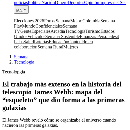
noticias
Política
Nación
Dinero
Deportes
Opinión
Impresa
Jet Set
Más
Elecciones 2026
Foros Semana
Mejor Colombia
Semana
Play
Mundo
Confidenciales
Semana
TV
Gente
Especiales
Arcadia
Tecnología
Turismo
Estados
Unidos
Vehículos
Semana Sostenible
Finanzas Personales
4
Patas
Salud
Loterías
Educación
Contenido en
colaboración
Semana Rural
Mujeres
Semana
|
Tecnología
Tecnolopgía
El trabajo más extenso en la historia del
telescopio James Webb: mapa del
“esqueleto” que dio forma a las primeras
galaxias
El James Webb reveló cómo se organizaba el universo cuando
nacieron las primeras galaxias.