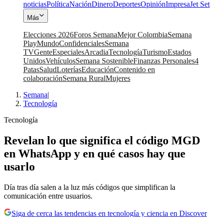
noticias
Política
Nación
Dinero
Deportes
Opinión
Impresa
Jet Set
Más
Elecciones 2026
Foros Semana
Mejor Colombia
Semana
Play
Mundo
Confidenciales
Semana
TV
Gente
Especiales
Arcadia
Tecnología
Turismo
Estados
Unidos
Vehículos
Semana Sostenible
Finanzas Personales
4
Patas
Salud
Loterías
Educación
Contenido en
colaboración
Semana Rural
Mujeres
Semana
|
Tecnología
Tecnología
Revelan lo que significa el código MGD
en WhatsApp y en qué casos hay que
usarlo
Día tras día salen a la luz más códigos que simplifican la
comunicación entre usuarios.
Siga de cerca las tendencias en tecnología y ciencia en Discover