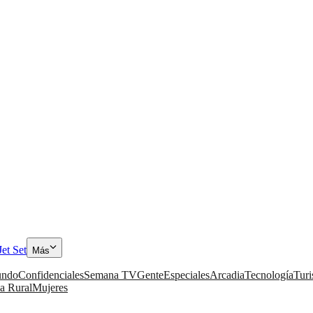
Jet Set
Más
ndo
Confidenciales
Semana TV
Gente
Especiales
Arcadia
Tecnología
Tur
a Rural
Mujeres