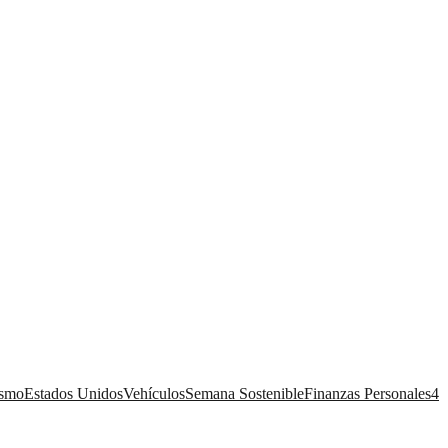
ismo
Estados Unidos
Vehículos
Semana Sostenible
Finanzas Personales
4