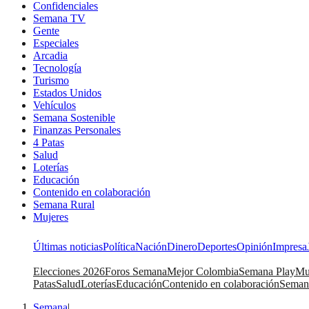
Confidenciales
Semana TV
Gente
Especiales
Arcadia
Tecnología
Turismo
Estados Unidos
Vehículos
Semana Sostenible
Finanzas Personales
4 Patas
Salud
Loterías
Educación
Contenido en colaboración
Semana Rural
Mujeres
Últimas noticias
Política
Nación
Dinero
Deportes
Opinión
Impresa
Elecciones 2026
Foros Semana
Mejor Colombia
Semana Play
Mu
Patas
Salud
Loterías
Educación
Contenido en colaboración
Seman
Semana
|